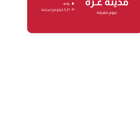
مدينة غـزة
41%
5.21 كيلومتر/ساعة
غيوم متفرقة