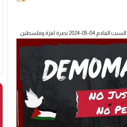
532
20 نصرة لغزة وفلسطين