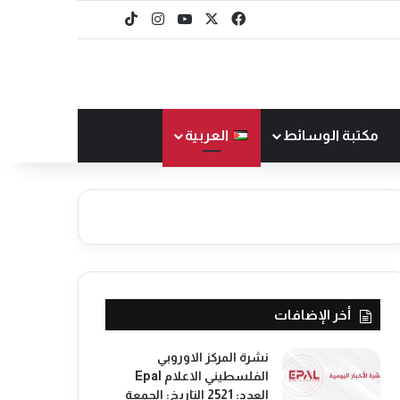
‫X
فيسبوك
‫YouTube
انستقرام
‫TikTok
baaz
مكتبة الوسائط
العربية
أخر الإضافات
نشرة المركز الاوروبي
الفلسطيني الاعلام Epal
العدد: 2521 التاريخ: الجمعة