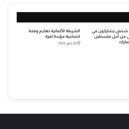
و
ى
ا
ل
ا
أكثر من 3000 شخص يشاركون في
الشرطة الألمانية تهاجم وقفة
ي
ض من أجل فلسطين
احتجاجية مؤيدة لغزة
ط
26 مايو، 2024
ا
ل
ي
ة
ا
ل
س
ب
ت
ا
ل
ق
ا
د