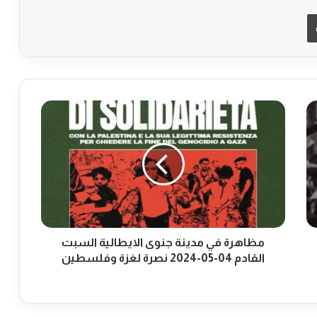
طباعة
م
ظ
ا
ه
ر
ة
ف
ي
م
د
مظاهرة في مدينة جنوى الايطالية السبت
ي
القادم 04-05-2024 نصرة لغزة وفلسطين
ن
ة
ج
ن