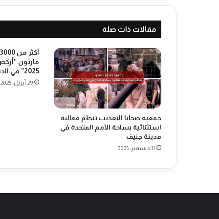
ة
ا
مقالات ذات صلة
ل
د
ن
م
مارثون “أرك
2025” في الدنمارك
ا
ر
29 أبريل، 2025
ك
ي
ة
جمعية ضحايا التعذيب تنظم فعالية
ك
استثنائية بساحة الأمم المتحدة في
و
مدينة جنيف
ب
11 ديسمبر، 2025
ن
ه
ا
غ
ن
ا