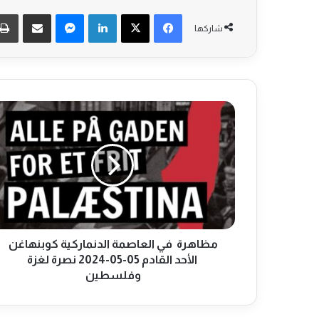
فيسبوك
‫X
لينكدإن
ماسنجر
مشاركة عبر البريد
شاركها
م
ظ
ا
ه
ر
ة
ف
ي
ا
مظاهرة في العاصمة الدنماركية كوبنهاغن
ل
الأحد القادم 05-05-2024 نصرة لغزة
ع
وفلسطين
ا
ص
م