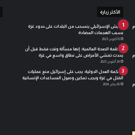
م
0
الأكثر زيارة
4
-
م
الجيش الإسرائيلي ينسحب من البلدات على حدود غزة
0
بسبب الهجمات المضادة
5
8 أكتوبر، 2023
-
2
منظمة الصحة العالمية: إنها مسألة وقت فقط قبل أن
0
م
يحدث تفشي الأمراض على نطاق واسع في غزة
2
24 أكتوبر، 2023
4
محكمة العدل الدولية: يجب على إسرائيل منع عمليات
ن
القتل في غزة ويجب تمكين وصول المساعدات الإنسانية
ص
م
26 يناير، 2024
ر
ة
ل
غ
ز
ة
و
ف