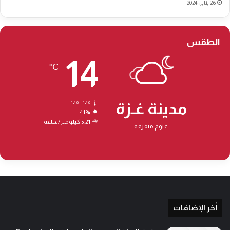
26 يناير، 2024
الطقس
14
℃
مدينة غـزة
14º - 14º
41%
5.21 كيلومتر/ساعة
غيوم متفرقة
أخر الإضافات