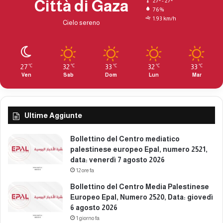
Città di Gaza
27º - 27º
76%
1.93 km/h
Cielo sereno
27
32
33
32
33
℃
℃
℃
℃
℃
Ven
Sab
Dom
Lun
Mar
Ultime Aggiunte
Bollettino del Centro mediatico
palestinese europeo Epal, numero 2521,
data: venerdì 7 agosto 2026
12 ore fa
Bollettino del Centro Media Palestinese
Europeo Epal, Numero 2520, Data: giovedì
6 agosto 2026
1 giorno fa