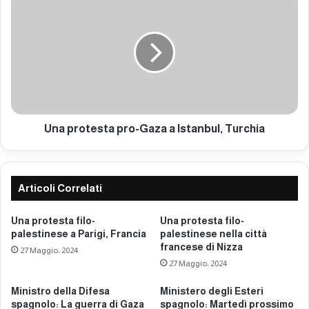
r
n
o
a
-
p
G
r
a
o
z
t
a
e
a
s
S
t
Una protesta pro-Gaza a Istanbul, Turchia
e
a
u
p
l
r
o
Articoli Correlati
-
G
Una protesta filo-
Una protesta filo-
a
palestinese a Parigi, Francia
palestinese nella città
z
francese di Nizza
27 Maggio، 2024
a
27 Maggio، 2024
a
I
Ministro della Difesa
Ministero degli Esteri
s
spagnolo: La guerra di Gaza
spagnolo: Martedì prossimo