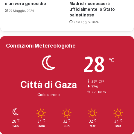
t
è un vero genocidio
Madrid riconoscerà
ufficialmente lo Stato
a
27 Maggio، 2024
palestinese
n
b
27 Maggio، 2024
u
l
,
Condizioni Metereologiche
T
u
28
r
℃
c
h
i
Città di Gaza
28º - 27º
a
77%
2.75 km/h
Cielo sereno
28
34
32
32
34
℃
℃
℃
℃
℃
Sab
Dom
Lun
Mar
Mer