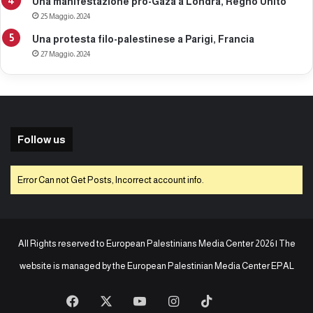
Una manifestazione pro-Gaza a Londra, Regno Unito
25 Maggio، 2024
Una protesta filo-palestinese a Parigi, Francia
27 Maggio، 2024
Follow us
Error Can not Get Posts, Incorrect account info.
All Rights reserved to European Palestinians Media Center 2026 | The
website is managed by the
European Palestinian Media Center EPAL
Facebook
X
You
Instagram
TikTok
baaz