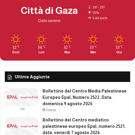
Città di Gaza
33º - 28º
55%
5.44 km/h
Cielo sereno
32
34
32
33
33
℃
℃
℃
℃
℃
Dom
Lun
Mar
Mer
Gio
Ultime Aggiunte
Bollettino del Centro Media Palestinese
Europeo Epal, Numero 2522, Data:
domenica 9 agosto 2026
5 ore fa
Bollettino del Centro mediatico
palestinese europeo Epal, numero 2521,
data: venerdì 7 agosto 2026