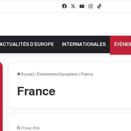
Facebook
X
YouTube
Instagram
TikTok
baaz
ACTUALITÉS D’EUROPE
INTERNATIONALES
ÉVÉNE
Accueil
/
Événements Européens
/
France
France
27 mai، 2024