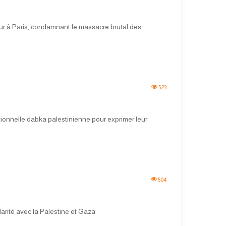
œur à Paris, condamnant le massacre brutal des
523
tionnelle dabka palestinienne pour exprimer leur
504
darité avec la Palestine et Gaza