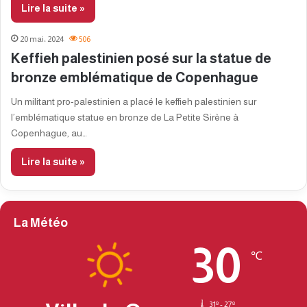
Lire la suite »
20 mai، 2024
506
Keffieh palestinien posé sur la statue de
bronze emblématique de Copenhague
Un militant pro-palestinien a placé le keffieh palestinien sur
l’emblématique statue en bronze de La Petite Sirène à
Copenhague, au…
Lire la suite »
La Météo
30
℃
31º - 27º