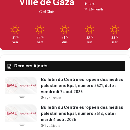
Ville de Gaza
56%
5.64 km/h
Ciel Clair
31
32
31
32
33
℃
℃
℃
℃
℃
ven
sam
dim
lun
mar
Derniers Ajouts
Bulletin du Centre européen des médias
palestiniens Epal, numéro 2521, date :
vendredi 7 août 2026
il y a 1 heure
Bulletin du Centre européen des médias
palestiniens Epal, numéro 2518, date :
mardi 4 août 2026
il y a 3 jours