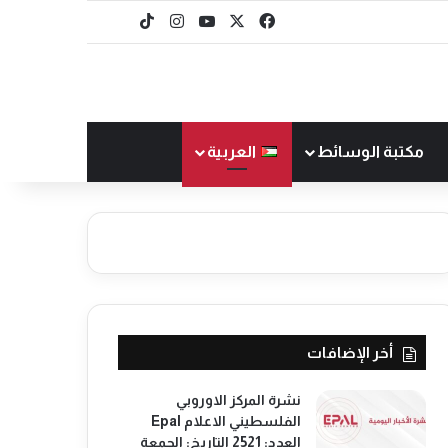
‫X
فيسبوك
‫YouTube
انستقرام
‫TikTok
baaz
مكتبة الوسائط
العربية
أخر الإضافات
نشرة المركز الاوروبي
الفلسطيني الاعلام Epal
العدد: 2521 التاريخ: الجمعة