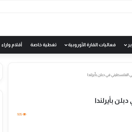
ير
فعاليات القارة الأوروبية
تغطية خاصة
أقلام واراء
 الفلسطيني في دبلن بأيرلندا
بلن بأيرلندا
935