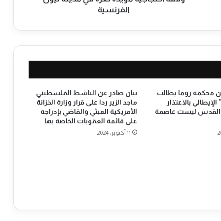
ي
الفرنسية
ة
م
ؤ
ي
د
ة
ل
غ
ن محكمة روما يطالب
بيان صادر عن الناشط الفلسطيني
ز
الإيطالي بالاعتذار
ماجد الزير ردا على قرار وزارة الخزانة
ن القدس ليست عاصمة
الأمريكية العبثي والقاضي بإدراجه
ة
على قائمة العقوبات الخاصة بها
ف
ي
11 أكتوبر، 2024
م
د
ي
ن
ة
ل
ي
و