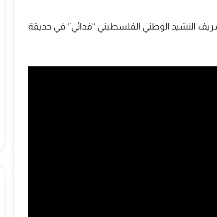
الشريف النشيد الوطني الفلسطيني “فدائي” في حديقة