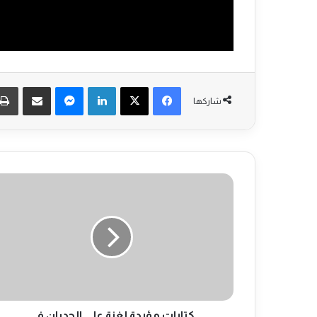
فيسبوك
‫X
لينكدإن
ماسنجر
مشاركة عبر البريد
شاركها
ك
ت
ا
ب
ا
ت
م
ؤ
ي
د
كتابات مؤيدة لغزة على الجدران في