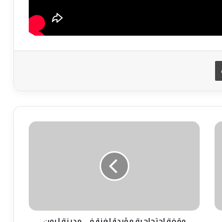
طباعة
و
ق
ف
ة
ا
ح
ت
ج
ا
ج
وقفة احتجاجية مؤيدة لغزة في مدينة ليون