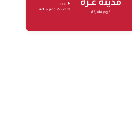
مدينة غـزة
41%
5.21 كيلومتر/ساعة
غيوم متفرقة