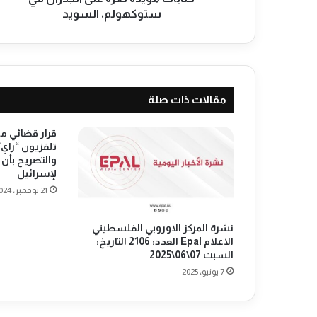
ة
ستوكهولم، السويد
ل
غ
ز
ة
ع
مقالات ذات صلة
ل
ى
ا
قرار قضائي م
ل
تلفزيون “راي” 
والتصريح بأ
ج
لإسرائيل
د
ر
21 نوفمبر، 2024
ا
ن
نشرة المركز الاوروبي الفلسطيني
ف
الاعلام Epal العدد: 2106 التاريخ:
ي
السبت 07\06\2025
س
7 يونيو، 2025
ت
و
ك