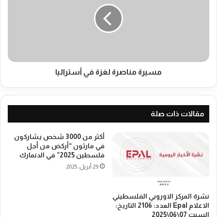
ي
س
ر
ط
ة
ي
م
ن
ن
ف
ا
ي
ص
ب
ر
مسيرة مناصرة لغزة في أستراليا
ر
ة
ل
ل
ي
غ
ن
ز
مقالات ذات صلة
ب
ة
أ
ف
أكثر من 3000 شخص يشاركون
ل
ي
في مارثون “أركض من أجل
م
أ
فلسطين 2025” في الدنمارك
ا
س
29 أبريل، 2025
ن
ت
ي
ر
ا
ا
نشرة المركز الاوروبي الفلسطيني
ل
الاعلام Epal العدد: 2106 التاريخ:
ي
السبت 07\06\2025