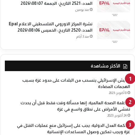
العدد: 2521 التاريخ: الجمعة 07\08\2026
منذ يومين
نشرة المركز الاوروبي الفلسطيني الاعلام Epal
العدد: 2520 التاريخ: الخميس 06\08\2026
منذ 3 أيام
الأكثر مشاهدة
الجيش الإسرائيلي ينسحب من البلدات على حدود غزة بسبب
الهجمات المضادة
8 أكتوبر، 2023
منظمة الصحة العالمية: إنها مسألة وقت فقط قبل أن يحدث
تفشي الأمراض على نطاق واسع في غزة
24 أكتوبر، 2023
محكمة العدل الدولية: يجب على إسرائيل منع عمليات القتل في
غزة ويجب تمكين وصول المساعدات الإنسانية