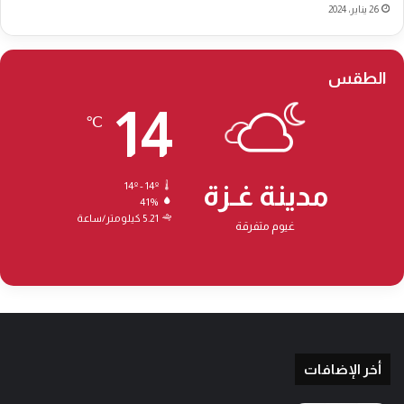
26 يناير، 2024
الطقس
14
℃
مدينة غـزة
14º - 14º
41%
5.21 كيلومتر/ساعة
غيوم متفرقة
أخر الإضافات