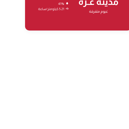
مدينة غـزة
41%
5.21 كيلومتر/ساعة
غيوم متفرقة