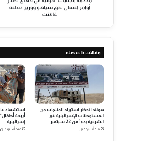
ا
محكمة الجنايات الدولية في لاهاي تصدر
ي
أوامر اعتقال بحق نتنياهو ووزير دفاعه
ا
غالانت
ت
ا
ل
د
و
مقالات ذات صلة
ل
ي
ة
ف
ي
ل
ا
ه
ا
هولندا تحظر استيراد المنتجات من
استشهاد عائل
ي
المستوطنات الإسرائيلية غير
أربعة أطفال” 
ت
الشرعية بدءاً من 22 سبتمبر
إسرائيلية
ص
منذ أسبوعين
منذ أسبوعين
د
ر