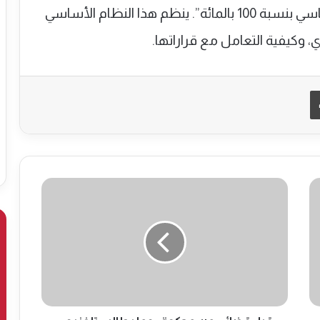
وقال الوزير “إن هولندا تنفذ نظام روما الأساسي بنسبة 100 بالمائة”. ينظم هذا النظام الأساسي
ي، وكيفية التعامل مع قراراتها.
طباعة
ق
ر
ا
ر
ق
ض
ا
ئ
ي