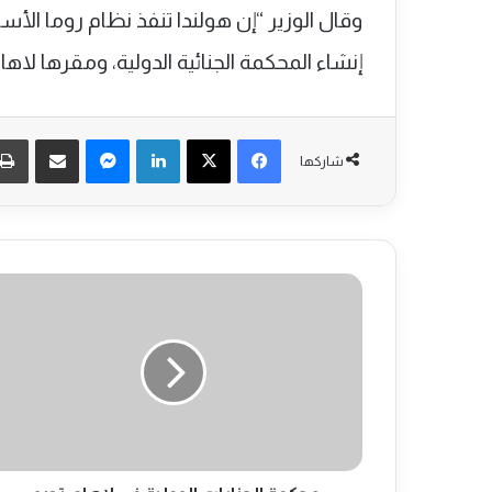
إنشاء المحكمة الجنائية الدولية، ومقرها لاها
فيسبوك
‫X
لينكدإن
ماسنجر
مشاركة عبر البريد
شاركها
م
ح
ك
م
ة
ا
ل
ج
ن