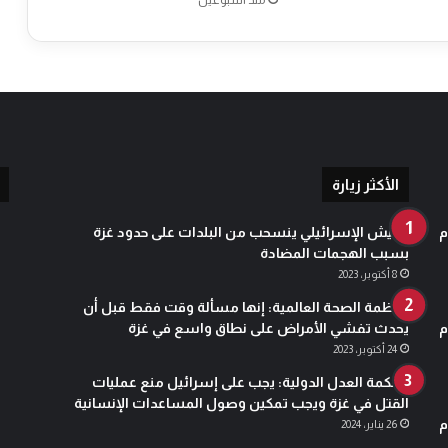
منذ أسبوعين
ن
"
ر
ا
ي
"
ا
ل
إ
الأكثر زيارة
ي
ط
م
الجيش الإسرائيلي ينسحب من البلدات على حدود غزة
ا
بسبب الهجمات المضادة
ل
8 أكتوبر، 2023
ي
منظمة الصحة العالمية: إنها مسألة وقت فقط قبل أن
ب
م
يحدث تفشي الأمراض على نطاق واسع في غزة
ا
ل
24 أكتوبر، 2023
ا
محكمة العدل الدولية: يجب على إسرائيل منع عمليات
ع
القتل في غزة ويجب تمكين وصول المساعدات الإنسانية
ت
م
26 يناير، 2024
ذ