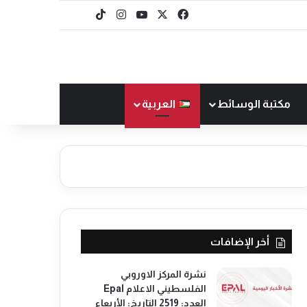
‫X
فيسبوك
‫YouTube
انستقرام
‫TikTok
baaz
مكتبة الوسائط
العربية
أخر الإضافات
نشرة المركز الاوروبي
الفلسطيني الاعلام Epal
العدد: 2519 التاريخ: الأربعاء