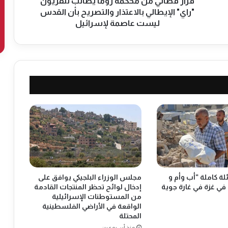
م
قرار قضائي من محكمة روما يطالب تلفزيون
ن
"راي" الإيطالي بالاعتذار والتصريح بأن القدس
م
ليست عاصمة لإسرائيل
ح
ك
م
ة
ر
و
م
ا
ي
ط
ا
ل
ب
ت
ة كاملة “أب وأم و
مجلس الوزراء البلجيكي يوافق على
ل
في غزة في غارة جوية
إدخال لوائح تحظر المنتجات القادمة
ف
من المستوطنات الإسرائيلية
ز
الواقعة في الأراضي الفلسطينية
ي
المحتلة
و