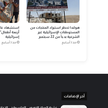
ي
ة
أ
ص
ب
هولندا تحظر استيراد المنتجات من
استشهاد عائل
ح
المستوطنات الإسرائيلية غير
أربعة أطفال” 
م
الشرعية بدءاً من 22 سبتمبر
إسرائيلية
ه
منذ 3 أسابيع
منذ 3 أسابيع
ج
و
ر
اً
ب
ع
د
ا
ل
ع
د
أخر الإضافات
و
ا
نشرة المركز الاوروبي الفلسطيني الاعلا