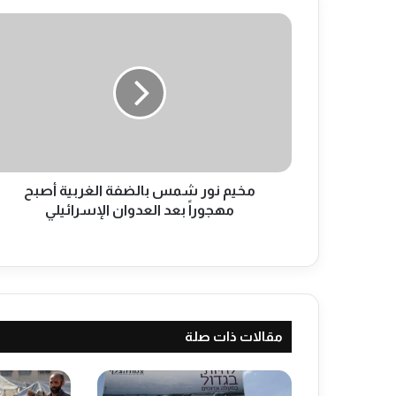
م
خ
ي
م
ن
و
ر
ش
م
س
مخيم نور شمس بالضفة الغربية أصبح
ب
مهجوراً بعد العدوان الإسرائيلي
ا
ل
ض
ف
ة
ا
مقالات ذات صلة
ل
غ
ر
ب