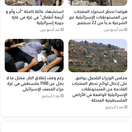
ئ
ه
ي
ا
هولندا تحظر استيراد المنتجات
استشهاد عائلة كاملة “أب وأم و
ل
م
من المستوطنات الإسرائيلية غير
أربعة أطفال” في غزة في غارة
:
ن
الشرعية بدءاً من 22 سبتمبر
جوية إسرائيلية
"
غ
منذ أسبوعين
منذ أسبوعين
ل
ز
ا
ة
أ
ب
ر
ع
ي
د
د
ا
ا
ل
ل
مجلس الوزراء البلجيكي يوافق
رغم وقف إطلاق النار: مقتل ما لا
ه
على إدخال لوائح تحظر المنتجات
يقل عن 1100 فلسطيني في غزة
م
ج
القادمة من المستوطنات
جراء القصف الإسرائيلي
ش
م
الإسرائيلية الواقعة في الأراضي
ا
منذ 3 أسابيع
ا
الفلسطينية المحتلة
ر
ت
منذ 3 أسابيع
ك
ا
ة
ل
ف
إ
ي
س