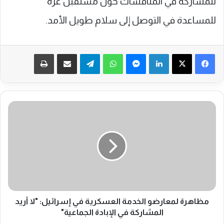
للمشاركة في المناقشات حول مستقبل غزة
للمساعدة في التوصل إلى سلام طويل الأمد.
فيسبوك
‫X
لينكدإن
ماسنجر
واتساب
تيلقرام
مشاركة عبر البريد
طباعة
م
ظ
ا
ه
ر
ة
ل
م
ع
ا
مظاهرة لمعارضو الخدمة العسكرية في إسرائيل: "لا أريد
ر
المشاركة في الإبادة الجماعية"
ض