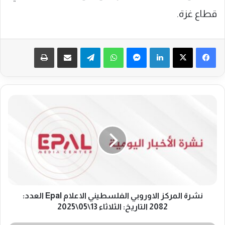
قطاع غزة.
فيسبوك
‫X
لينكدإن
ماسنجر
واتساب
تيلقرام
مشاركة عبر البريد
طباعة
ن
ش
ر
ة
ا
ل
م
ر
ك
ز
نشرة المركز الاوروبي الفلسطيني الاعلام Epal العدد:
ا
2082 التاريخ: الثلاثاء 13\05\2025
ل