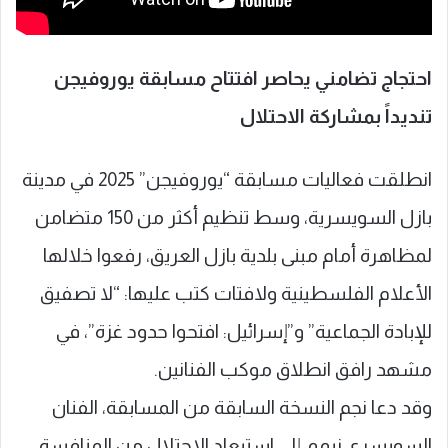
احتجاج تضامني يحاصر افتتاح مسابقة يوروفيجن
تنديداً بمشاركة الاحتلال
انطلقت فعاليات مسابقة “يوروفيجن” 2025 في مدينة
بازل السويسرية، وسط تنظيم أكثر من 150 متضامن
لمظاهرة أمام مبنى بلدية بازل العريق، رفعوا خلالها
الأعلام الفلسطينية ولافتات كتب عليها: “لا تصفيق
للإبادة الجماعية” و”إسرائيل: افتحوا حدود غزة”، في
مشهد رافق انطلاق موكب الفنانين.
وقد دعا نجم النسخة السابقة من المسابقة، الفنان
السويسري نيمو، إلى استبعاد الاحتلال من المنافسة،