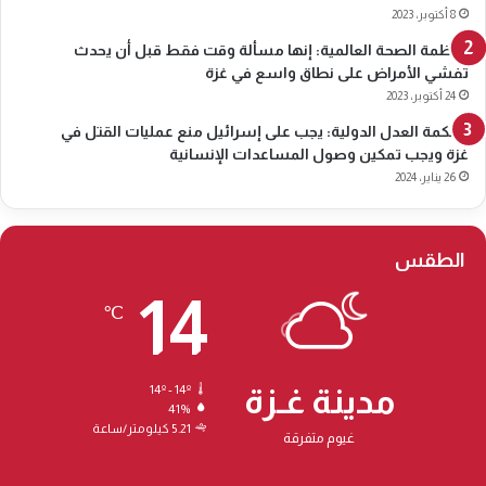
8 أكتوبر، 2023
منظمة الصحة العالمية: إنها مسألة وقت فقط قبل أن يحدث
تفشي الأمراض على نطاق واسع في غزة
24 أكتوبر، 2023
محكمة العدل الدولية: يجب على إسرائيل منع عمليات القتل في
غزة ويجب تمكين وصول المساعدات الإنسانية
26 يناير، 2024
الطقس
14
℃
مدينة غـزة
14º - 14º
41%
5.21 كيلومتر/ساعة
غيوم متفرقة