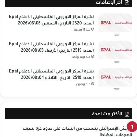
أخر الإضافات
:
ة
ا
م
ل
نشرة المركز الاوروبي الفلسطيني الاعلام Epal
ع
ث
العدد: 2520 التاريخ: الخميس 06\08\2026
إ
ل
س
منذ 11 ساعة
ا
ر
ث
ا
نشرة المركز الاوروبي الفلسطيني الاعلام Epal
ا
ئ
العدد: 2519 التاريخ: الأربعاء 05\08\2026
ء
ي
منذ يوم واحد
1
ل
3
ع
نشرة المركز الاوروبي الفلسطيني الاعلام Epal
\
ل
العدد: 2518 التاريخ: الثلاثاء 04\08\2026
0
ى
منذ يومين
5
ا
\
ل
2
ف
0
و
2
ر
الأكثر مشاهدة
5
الجيش الإسرائيلي ينسحب من البلدات على حدود غزة بسبب
الهجمات المضادة