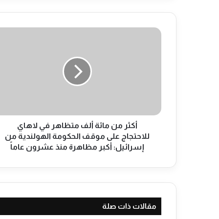
أ
ك
ث
ر
م
ن
م
ا
ئ
ة
أكثر من مائة ألف متظاهر في لاهاي
أ
للاحتجاج على موقف الحكومة الهولندية من
ل
إسرائيل: أكبر مظاهرة منذ عشرون عاماً
ف
م
ت
ظ
ا
مقالات ذات صلة
ه
ر