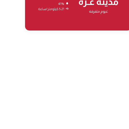
مدينة غـزة
41%
5.21 كيلومتر/ساعة
غيوم متفرقة