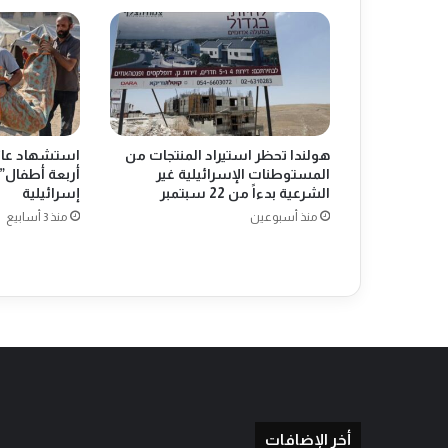
ف
ي
ل
ا
ه
ا
ي
هولندا تحظر استيراد المنتجات من
استشهاد عائل
ل
المستوطنات الإسرائيلية غير
أربعة أطفال” 
ل
الشرعية بدءاً من 22 سبتمبر
إسرائيلية
ا
منذ أسبوعين
منذ 3 أسابيع
ح
ت
ج
ا
ج
ع
ل
ى
م
و
ق
أخر الإضافات