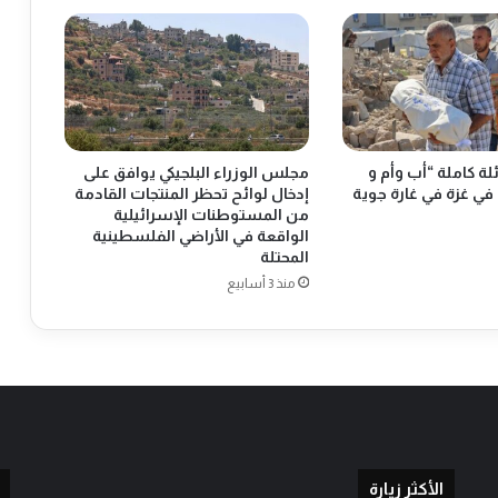
ل
ف
ل
س
ط
ي
ن
ة كاملة “أب وأم و
مجلس الوزراء البلجيكي يوافق على
ي
في غزة في غارة جوية
إدخال لوائح تحظر المنتجات القادمة
ا
من المستوطنات الإسرائيلية
ل
الواقعة في الأراضي الفلسطينية
ا
المحتلة
ع
منذ 3 أسابيع
ل
ا
م
E
p
a
l
ا
ل
الأكثر زيارة