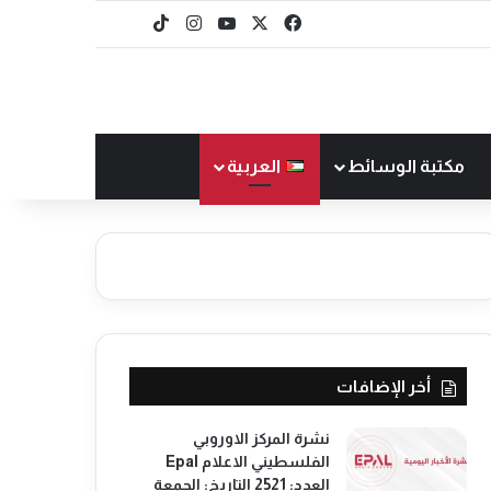
‫X
فيسبوك
‫YouTube
انستقرام
‫TikTok
baaz
مكتبة الوسائط
العربية
أخر الإضافات
نشرة المركز الاوروبي
الفلسطيني الاعلام Epal
العدد: 2521 التاريخ: الجمعة