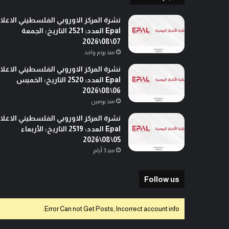
ف
ا
نشرة المركز الاوروبي الفلسطيني الاعلا
ل
Epal العدد: 2521 التاريخ: الجمعة
ح
07\08\2026
ك
منذ يوم واحد
و
نشرة المركز الاوروبي الفلسطيني الاعلا
م
Epal العدد: 2520 التاريخ: الخميس
ة
06\08\2026
ا
ل
منذ يومين
ه
نشرة المركز الاوروبي الفلسطيني الاعلا
و
Epal العدد: 2519 التاريخ: الأربعاء
ل
05\08\2026
ن
منذ 3 أيام
د
ي
ة
Follow us
م
ن
Error Can not Get Posts, Incorrect account info.
إ
س