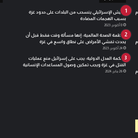
ع
د
م
الجيش الإسرائيلي ينسحب من البلدات على حدود غزة
د
بسبب الهجمات المضادة
:
8 أكتوبر، 2023
2
منظمة الصحة العالمية: إنها مسألة وقت فقط قبل أن
0
م
يحدث تفشي الأمراض على نطاق واسع في غزة
8
8
24 أكتوبر، 2023
ا
محكمة العدل الدولية: يجب على إسرائيل منع عمليات
ل
القتل في غزة ويجب تمكين وصول المساعدات الإنسانية
ت
م
26 يناير، 2024
ا
ر
ي
خ
:
ا
ل
ا
ث
ن