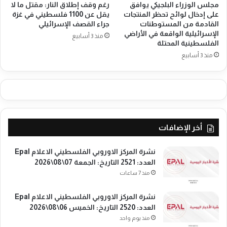
0
مجلس الوزراء البلجيكي يوافق
رغم وقف إطلاق النار: مقتل ما لا
م
على إدخال لوائح تحظر المنتجات
يقل عن 1100 فلسطيني في غزة
9
E
القادمة من المستوطنات
جراء القصف الإسرائيلي
0
p
الإسرائيلية الواقعة في الأراضي
ا
منذ 3 أسابيع
a
الفلسطينية المحتلة
ل
l
منذ 3 أسابيع
ت
ا
ا
ل
ر
ع
ي
د
خ
د
:
:
ا
2
أخر الإضافات
ل
0
أ
9
نشرة المركز الاوروبي الفلسطيني الاعلام Epal
ر
1
العدد: 2521 التاريخ: الجمعة 07\08\2026
ب
ا
منذ 7 ساعات
ع
ل
ا
ت
ء
ا
نشرة المركز الاوروبي الفلسطيني الاعلام Epal
2
ر
العدد: 2520 التاريخ: الخميس 06\08\2026
1
ي
منذ يوم واحد
\