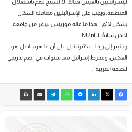
للإسرائيليين بالعيش هناك، لا يُسمح لهم باستغلال
المنطقة، ويجب على الإسرائيليين معاملة السكان
بشكل لائق”، هذا ما قاله موريتس بيرغر من جامعة
لايدن سابقًا لـ NU.nl.
ويشير إلى روايات كثيرة تدل على أن ما هو حاصل هو
العكس، وتنخرط إسرائيل منذ سنوات في “ضم تدريجي
للضفة الغربية”.
فيسبوك
‫X
لينكدإن
ماسنجر
واتساب
تيلقرام
مشاركة عبر البريد
طباعة
ن
ش
ر