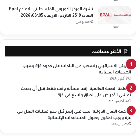
خ
0
:
نشرة المركز الاوروبي الفلسطيني الاعلام Epal
5
ا
العدد: 2519 التاريخ: الأربعاء 05\08\2026
\
ل
منذ يومين
2
خ
0
م
2
ي
5
س
الأكثر مشاهدة
2
2
\
الجيش الإسرائيلي ينسحب من البلدات على حدود غزة بسبب
0
الهجمات المضادة
5
8 أكتوبر، 2023
\
منظمة الصحة العالمية: إنها مسألة وقت فقط قبل أن يحدث
2
تفشي الأمراض على نطاق واسع في غزة
0
24 أكتوبر، 2023
2
5
محكمة العدل الدولية: يجب على إسرائيل منع عمليات القتل في
غزة ويجب تمكين وصول المساعدات الإنسانية
26 يناير، 2024