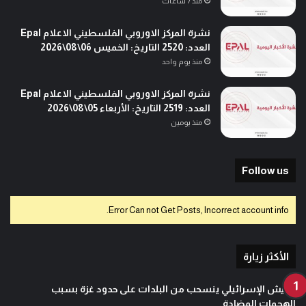
منذ 7 ساعات
نشرة المركز الاوروبي الفلسطيني الاعلام Epal
العدد: 2520 التاريخ: الخميس 06\08\2026
منذ يوم واحد
نشرة المركز الاوروبي الفلسطيني الاعلام Epal
العدد: 2519 التاريخ: الأربعاء 05\08\2026
منذ يومين
Follow us
Error Can not Get Posts, Incorrect account info.
الأكثر زيارة
الجيش الإسرائيلي ينسحب من البلدات على حدود غزة بسبب
الهجمات المضادة