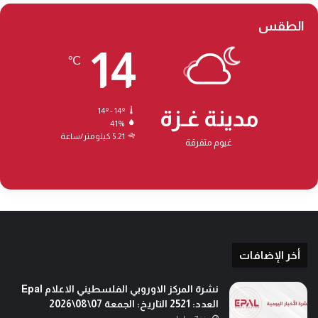
الطقس
14
℃
مدينة غـزة
14º - 14º
41%
5.21 كيلومتر/ساعة
غيوم متفرقة
أخر الإضافات
نشرة المركز الاوروبي الفلسطيني الاعلام Epal
العدد: 2521 التاريخ: الجمعة 07\08\2026