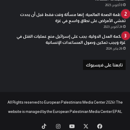
8 أكتوبر، 2023
منظمة الصحة العالمية: إنها مسألة وقت فقط قبل أن يحدث
تفشي الأمراض على نطاق واسع في غزة
24 أكتوبر، 2023
محكمة العدل الدولية: يجب على إسرائيل منع عمليات القتل في
غزة ويجب تمكين وصول المساعدات الإنسانية
26 يناير، 2024
تابعنا على فيسبوك
All Rights reserved to European Palestinians Media Center 2026 | The
website is managed by the
European Palestinian Media Center EPAL
‫X
فيسبوك
‫YouTube
انستقرام
‫TikTok
baaz