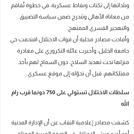
وبلداتها إلى ثكنات ونقاط عسكرية، في خطوة تُفاقم
من معاناة الأهالي وتندرج ضمن سياسة التضييق
والتهجير القسري الممنهج.
وأفادت مصادر محلية أن قوات الاحتلال اقتحمت حي
جامعة الخليل، وأجبرت عائلة التكروري على مغادرة
منزلها تحت تهديد السلاح، دون السماح لهم بأخذ
ممتلكاتهم، قبل أن تحوّله إلى موقع عسكري.
سلطات الاحتلال تستولي على 750 دونما قرب رام
الله
كشفت مصادر إعلامية النقاب عن أن الإدارة المدنية
أحد أذرع جيش الاحتلال في الضفة الغربية المحتلة،