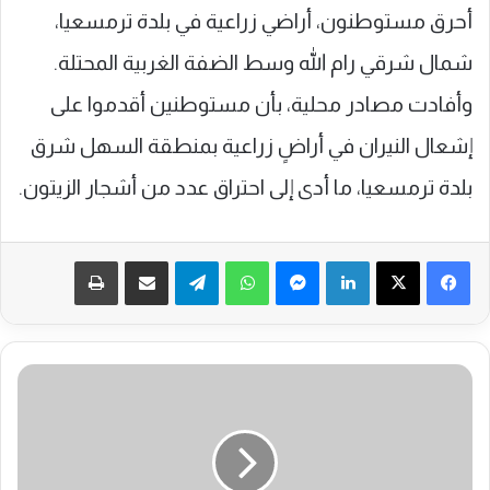
أحرق مستوطنون، أراضي زراعية في بلدة ترمسعيا،
شمال شرقي رام الله وسط الضفة الغربية المحتلة.
وأفادت مصادر محلية، بأن مستوطنين أقدموا على
إشعال النيران في أراضٍ زراعية بمنطقة السهل شرق
بلدة ترمسعيا، ما أدى إلى احتراق عدد من أشجار الزيتون.
فيسبوك
‫X
لينكدإن
ماسنجر
واتساب
تيلقرام
مشاركة عبر البريد
طباعة
ا
ح
ت
ج
ا