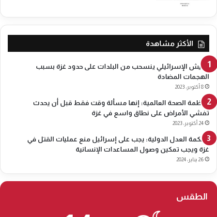
ش
ا
ا
ل
ر
س
ك
ف
ح
ي
الأكثر مشاهدة
و
ن
ا
ة
الجيش الإسرائيلي ينسحب من البلدات على حدود غزة بسبب
ل
م
الهجمات المضادة
ي
ا
8 أكتوبر، 2023
1
د
5
منظمة الصحة العالمية: إنها مسألة وقت فقط قبل أن يحدث
ل
0
تفشي الأمراض على نطاق واسع في غزة
ي
أ
ن
24 أكتوبر، 2023
ل
إ
محكمة العدل الدولية: يجب على إسرائيل منع عمليات القتل في
ف
ل
غزة ويجب تمكين وصول المساعدات الإنسانية
ش
ى
26 يناير، 2024
خ
ا
ص
ل
"
أ
ر
الطقس
د
ن