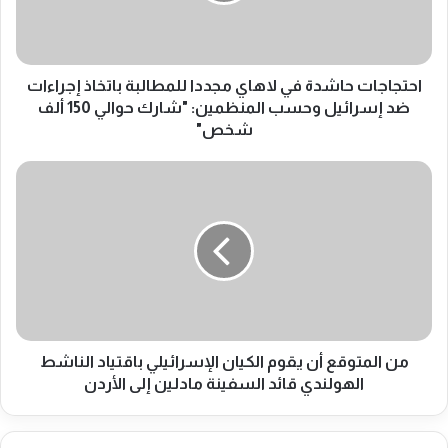
ج
ا
ت
ح
ا
احتجاجات حاشدة في لاهاي مجددا للمطالبة باتخاذ إجراءات
ش
ضد إسرائيل وحسب المنظمين: "شارك حوالي 150 ألف
د
شخص"
ة
ف
م
ي
ن
ل
ا
ا
ل
ه
م
ا
ت
ي
و
م
ق
ج
ع
د
أ
من المتوقع أن يقوم الكيان الإسرائيلي باقتياد الناشط
د
ن
الهولندي قائد السفينة مادلين إلى الأردن
ا
ي
ل
ق
ل
و