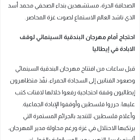
الصحافة الحرة، مستشهدين بنداء الصحفي محمد أسد
الذي ناشد العالم الاستماع لصوت غزة المحاصر.
احتجاج أمام مهرجان البندقية السينمائي لوقف
الابادة في إيطاليا
قبل ساعات من افتتاح مهرجان البندقية السينمائي
وصعود الفنانين إلى السجادة الحمراء، نفّذ متظاهرون
إيطاليون وقفة احتجاجية رفعوا خلالها لافتات كتب
عليها: حرروا فلسطين وأوقفوا الإبادة الجماعية.
وأعلام فلسطين، للتنديد بالجرائم المستمرة التي
يرتكبها الاحتلال في غزة.‏ورغم محاولة مدير المهرجان،
ألبرتو باربيرا، التهرب من المسؤولية بالقول إن