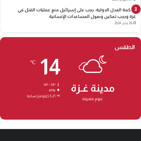
س
محكمة العدل الدولية: يجب على إسرائيل منع عمليات القتل في
ر
غزة ويجب تمكين وصول المساعدات الإنسانية
ا
26 يناير، 2024
ئ
ي
ل
ي
الطقس
14
℃
مدينة غـزة
14º - 14º
41%
5.21 كيلومتر/ساعة
غيوم متفرقة