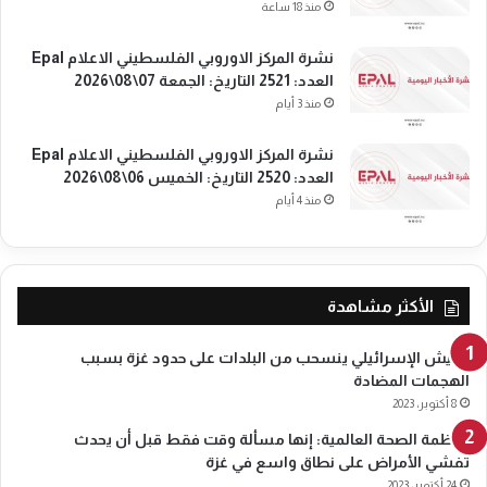
م
ل
منذ 18 ساعة
ي
ف
س
ر
نشرة المركز الاوروبي الفلسطيني الاعلام Epal
2
ض
العدد: 2521 التاريخ: الجمعة 07\08\2026
8
ع
منذ 3 أيام
\
ق
0
و
نشرة المركز الاوروبي الفلسطيني الاعلام Epal
8
ب
العدد: 2520 التاريخ: الخميس 06\08\2026
\
ا
منذ 4 أيام
2
ت
0
ع
2
ل
5
ى
ا
الأكثر مشاهدة
ل
ك
الجيش الإسرائيلي ينسحب من البلدات على حدود غزة بسبب
ي
الهجمات المضادة
ا
8 أكتوبر، 2023
ن
منظمة الصحة العالمية: إنها مسألة وقت فقط قبل أن يحدث
ا
تفشي الأمراض على نطاق واسع في غزة
ل
إ
24 أكتوبر، 2023