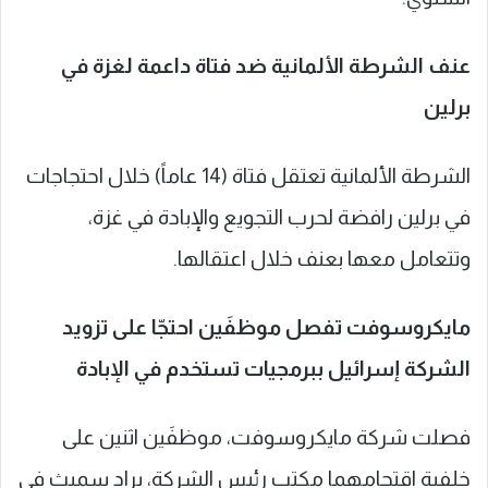
عنف الشرطة الألمانية ضد فتاة داعمة لغزة في
برلين
الشرطة الألمانية تعتقل فتاة (14 عاماً) خلال احتجاجات
في ‎برلين رافضة لحرب التجويع والإبادة في ‎غزة،
وتتعامل معها بعنف خلال اعتقالها.
مايكروسوفت تفصل موظفَين احتجّا على تزويد
الشركة إسرائيل ببرمجيات تستخدم في الإبادة
فصلت شركة مايكروسوفت، موظفَين اثنين على
خلفية اقتحامهما مكتب رئيس الشركة، براد سميث في