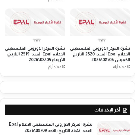
ا
و
ل
ب
ع
ي
د
م
د
ن
:
ا
2
ل
1
نشرة المركز الاوروبي الفلسطيني
نشرة المركز الاوروبي الفلسطيني
س
الاعلام Epal العدد: 2520 التاريخ:
الاعلام Epal العدد: 2519 التاريخ:
8
ي
الخميس 06\08\2026
الأربعاء 05\08\2026
7
ا
ا
منذ 4 أيام
منذ 5 أيام
س
ل
ي
ت
ي
ا
ن
ر
و
ي
ا
خ
ل
أخر الإضافات
:
ش
ا
ع
ل
نشرة المركز الاوروبي الفلسطيني الاعلام Epal
و
خ
العدد: 2522 التاريخ: الأحد 09\08\2026
ب