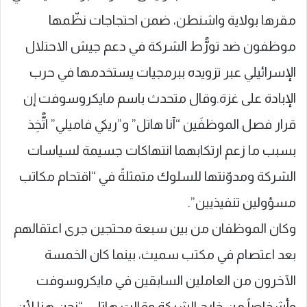
مقرها بولاية واشنطن، ضمن احتجاجات نظّمها
موظفون ضد تورُّط الشركة في دعم جيش الاحتلال
الإسرائيلي عبر تزويده ببرمجيات يستخدمها في حرب
الإبادة على غزة.وقال متحدث باسم مايكروسوفت إن
قرار فصل الموظفَين “آنا هاتل” و”ريكي فاميلي” اتُّخِذ
بسبب ما زعم ارتكابهما انتهاكات جسيمة لسياسات
الشركة ومدوّنتها للسلوك متمثلةً في “اقتحام مكاتب
مسؤولين تنفيذيين”.
وكان الموظفان من بين سبعة محتجين جرى اعتقالهم
بعد اعتصام في مكتب سميث، بينما كان الخمسة
الآخرون من العاملين السابقين في مايكروسوفت
وأشخاصاً من خارج الشركة.وقالت هاتل : “نحن هنا لأن