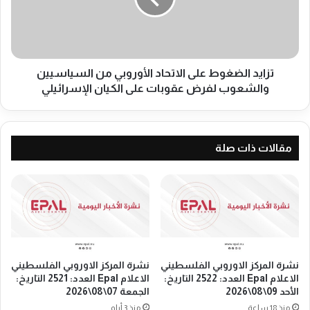
ي
ا
ا
ل
ل
ض
ف
غ
ل
و
تزايد الضغوط على الاتحاد الأوروبي من السياسيين
س
ط
والشعوب لفرض عقوبات على الكيان الإسرائيلي
ط
ع
ي
ل
ن
ى
ي
ا
مقالات ذات صلة
ا
ل
ل
ا
ا
ت
ع
ح
ل
ا
ا
د
م
ا
E
ل
نشرة المركز الاوروبي الفلسطيني
نشرة المركز الاوروبي الفلسطيني
p
أ
الاعلام Epal العدد: 2522 التاريخ:
الاعلام Epal العدد: 2521 التاريخ:
a
و
الأحد 09\08\2026
الجمعة 07\08\2026
l
ر
منذ 18 ساعة
منذ 3 أيام