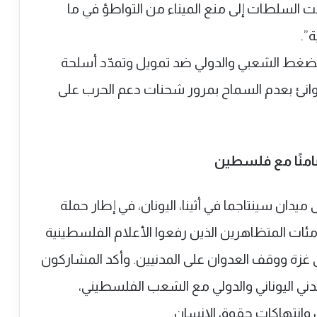
 السلطات إلى منع الميناء من التواطؤ في ما
”.
للضغط الشعبي والدولي ضد تمويل وتمدّد أسلحة
الموانئ بعدم السماح بمرور شحنات دعم الحرب على
امنًا مع فلسطين
يدان سينتاجما في أثينا، اليونان، في إطار حملة
ت المتظاهرين الذين رفعوا الأعلام الفلسطينية
ى غزة ووقف العدوان على المدنيين. وأكد المشاركون
ني اليوناني والدولي مع الشعب الفلسطيني،
ل وانتهاكات حقوق الإنسان.