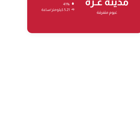
مدينة غـزة
41%
5.21 كيلومتر/ساعة
غيوم متفرقة