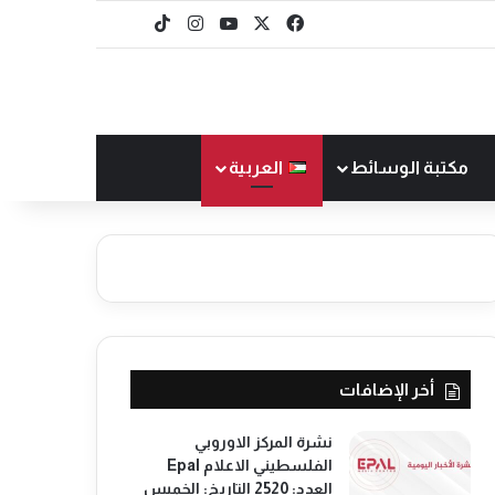
‫X
فيسبوك
‫YouTube
انستقرام
‫TikTok
baaz
مكتبة الوسائط
العربية
أخر الإضافات
نشرة المركز الاوروبي
الفلسطيني الاعلام Epal
العدد: 2520 التاريخ: الخميس