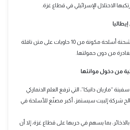
رتكبها الاحتلال الإسرائيلي في قطاع غزة.
يطاليا
عمال ميناء جنوة في ‎إيطاليا يمنعون تحميل شحنة أسلحة مكونة من 10 حاويات على متن ناقلة
مغادرة من دون حمولتها.
ية من دخول موانئها
 “ماريان دانيكا”، التي ترفع العلم الدنماركي
ية من قذائف عيار 155 ملم لصالح شركة إلبيت سيستمز، أكبر مصنّع للأسلحة في
الذخائر، بما يسهم في حربها على قطاع غزة، إلا أن