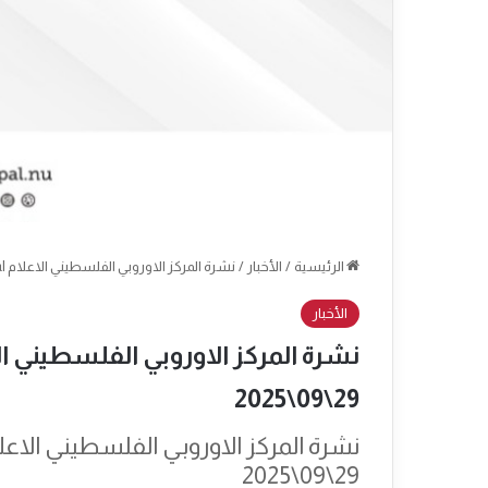
الرئيسية
/
الأخبار
/
نشرة المركز الاوروبي الفلسطيني الاعلام Epal العدد: 2219 التاريخ: الاثنين 29\09\2025
الأخبار
29\09\2025
29\09\2025