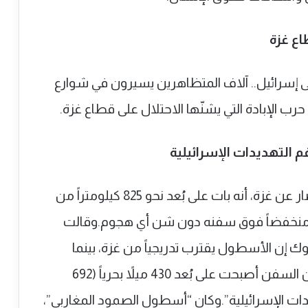
اع غزة
إسرائيل.. آلاف المتظاهرين يسيرون في شوارع
رب الإبادة التي يشنّها الاحتلال على قطاع غزة.
 التهديدات الإسرائيلية
أعلن “أسطول الصمود” العالمي لكسر الحصار عن غزة، أنه بات على بُعد نحو 825 كيلومتراً من
ً منخفضاً فوق سفنه دون شن أي هجوم.وقالت
ك إن الأسطول يقترب تدريجياً من غزة، بينما
أوضح أحد النشطاء على متن القارب “ألما” أن السفن أصبحت على بُعد 430 ميلاً بحرياً (692
هديدات الإسرائيلية”.وكان “أسطول الصمود المغاربي”،