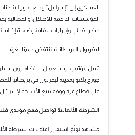
العسكري إلى “إسرائيل” ومنع عبور الشحنات 
المؤسسات الداعمة للاحتلال، والمطالبة بم
حظر نفطي وإجراءات عقابية إضافية إذا استم
ليفربول البريطانية تنتفض دعمًا لغزة
قبيل مؤتمر حزب العمال.. متظاهرون يحمل
جورج بلاتو بمدينة ليفربول في بريطانيا للم
على قطاع ‎غزة ووقف بيع الأسلحة لإسرائيل.
الشرطة الألمانية تواصل قمع مؤيدي فل
مشاهد توثّق استمرار اعتداءات الشرطة الأ