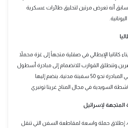
سابق أنه تعرض مرتين لتحليق طائرات عسكرية
يونانية.
ليا
أسطول قوارب “ألف مادلين” ينطلق من ميناء كاتانيا الإيطالي في صقلية متجهاً إلى ‎غزة محملاً
صرين.وتنطلق القوارب للانضمام إلى مبادرة أسطول
“الصمود العالمي” لكسر الحصار، إذ يشارك في المبادرة نحو 50 سفينة مدنية، ينضم إليها
شطة السويدية في مجال المناخ غريتا تونبري
المتجهة لإسرائيل
ية، إطلاق حملة واسعة لمقاطعة السفن التي تنقل