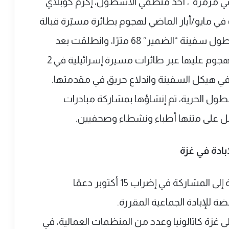
ي مرمرة”، أحد منظمي الأسطول، إكرم كوبلاي
ي مايو/أيار الماضي لهجوم بطائرة مسيّرة قبالة
مالطا، أثناء استعدادها للإبحار إلى غزة.ويبلغ طول سفينة “الضمير” 68 مترًا، وانطلقت بعد
خضوعها للإصلاحات والصيانة اللازمة بعد الهجوم عليها عبر طائرات مسيرة إسرائيلية في 2
 في هيكل السفينة واندلاع حريق في مقدمتها.
طول الحرية، تم إنشاؤها بمشاركة مبادرات
مل على متنها أطباء ونشطاء وصحفيين.
بادة في غزة
يدعو اتحاد عمال الموانئ عمال ميناء برشلونة إلى المشاركة في إضراب 15 أكتوبر دعمًا
ة للإبادة الجماعية المقررة.
لى غزة كاتالونيا وعدد من المنظمات العمالية، في