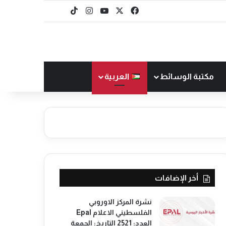
‫X
فيسبوك
‫YouTube
انستقرام
‫TikTok
baaz
مكتبة الوسائط
العربية
أخر الإضافات
نشرة المركز الاوروبي
الفلسطيني الاعلام Epal
العدد: 2521 التاريخ: الجمعة