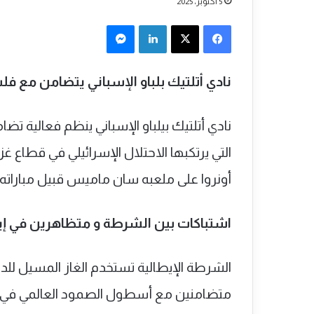
5 أكتوبر، 2025
فيسبوك
‫X
لينكدإن
ماسنجر
نادي أتلتيك بلباو الإسباني يتضامن مع 
التي
أونروا على ملعبه سان ماميس قبيل مباراته أ
اشتباكات بين الشرطة و متظاهرين في إيط
الشرطة الإيطالية تستخدم الغاز المسيل لل
متضامنين مع أسطول الصمود العالمي في مد