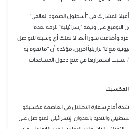
غو أفيلا المشارك في “أسطول الصمود العالمي”
لتوقيع على وثيقة “إسرائيلية” تلزمه بعدم
زة.وأضافت سوزا أنها لا تملك أي وسيلة للتواصل
مع زوجها المحتجز حالياً لدى السلطات الصهيونية مع 12 برازيلياً آخرين، مؤكدة أن “ما تقوم به
، بسبب استمرارها في منع دخول المساعدات
 المكسيك
ة أمام سفارة الاحتلال في العاصمة مكسيكو
يني والتنديد بالعدوان الإسرائيلي المتواصل على
لاحتلال للناشطين الدوليين الذين كانوا على متن