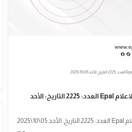
نشرة المركز الاوروبي الفلسطيني الاعلام Epal العدد: 2225 التاريخ: الأحد
1\2025