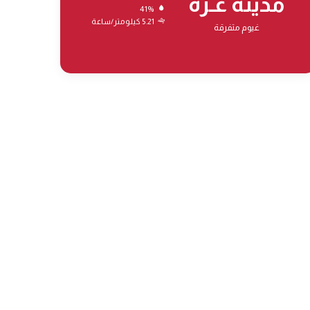
مدينة غـزة
41%
5.21 كيلومتر/ساعة
غيوم متفرقة