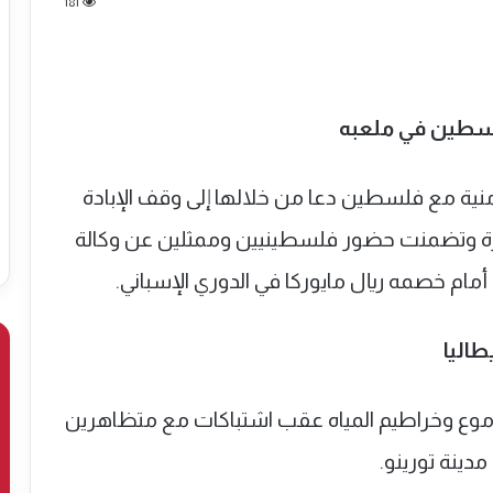
181
فلسطين في ملعبه
نادي أتلتيك بيلباو الإسباني ينظم فعالية تضامنية مع ‎فلسطين دعا من خلالها إلى وقف الإبادة
 يرتكبها الاحتلال الإسرائيلي في قطاع ‎غزة وتضمنت حضور فلسطينيين وممثلين عن وكالة
مام خصمه ريال مايوركا في الدوري الإسباني.
اليا
دموع وخراطيم المياه عقب اشتباكات مع متظاهرين
ينة تورينو.