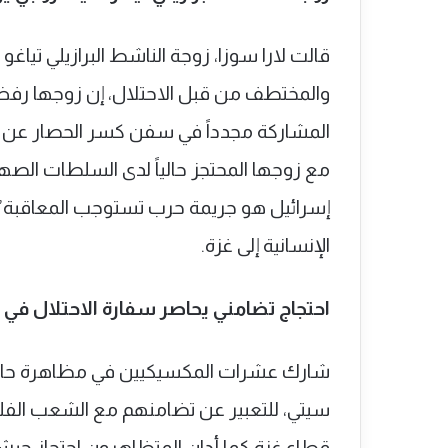
قالت لارا سوزا، زوجة الناشط البرازيلي تيا
والمختطف من قبل الاحتلال، إن زوجها رفض ا
المشاركة مجدداً في سفن كسر الحصار عن غ
إسرائيل هو جريمة حرب تستوجب المعاقبة”
الإنسانية إلى غزة.
احتجاج تضامني يحاصر سفارة الاحتلال في
شارك عشرات المكسيكيين في مظاهرة حاشد
سيتي، للتعبير عن تضامنهم مع الشعب الفلسط
قطاع غزة.كما أدان المتظاهرون احتجاز جيش ا