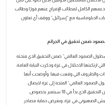
دعمهم الكامل لمطالب الإفراج عنهم فورًا.وطالب
ات الدبلوماسية مع “إسرائيل” ووقف أي تعاون
لصمود ضمن تحقيق في الجرائم
“أسطول الصمود العالمي” ضمن التحقيق الذي فتحته
ة التي ارتكبتها الاحتلال في غزة.وذكرت النيابة العامة،
داث والظروف التي وقعت فيها. وأوضحت أنها
الصمود العالمي” المتجه إلى غزة لايصال
المساعدات الإنسانية للشعب المحاصر، ضمن التحقيق الذي بدأ في 18 سبتمبر بخصوص
لجيش الصهيوني في غزة، وبغرض حماية مصادر