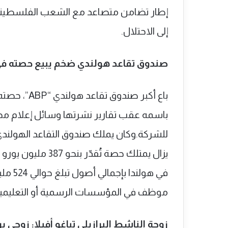
إطار تضامن متصاعد مع الشعب الفلسطيني ور
إلى الاحتلال.
صندوق تقاعد هولندي ضخم يبيع حصته في 
باع أكبر صن
باسمه عقب تقارير نشرتها وسائل إعلام محلي
للشركة.وكان يملك صندوق التقاعد الهولندي
موظف في المؤسسات الرسمية أو التعليمية
زوجة الناشط البرازيلي تياغو أفيلا: زوجي 