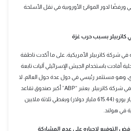
فضًا لدور الموانئ الأوروبية في نقل الأسلحة
كاتربيلر بسبب حرب غزة
دوق تقاعد هولندي “ABP”، حصته في شركة كاتربيلر الأمريكية، على ما أكدت ناطقة
ة أفادت باستخدام الجيش الإسرائيلي آليات تابعة
، وهو مستثمر رئيسي في دول عدة حول العالم، لا
يزال يمتلك حصة تُقدّر بنحو 387 مليون يورو في شركة كاتربيلر. يعتبر “ABP” أكبر صندوق تقاعد
في هولندا بإجمالي أصول تبلغ حوالي 524 مليار يورو (615.44 مليار دولار) ويغطي ثلاثة ملايين
 في هولند.
يرفض التوفيع لاجباره على عدم المشاركة