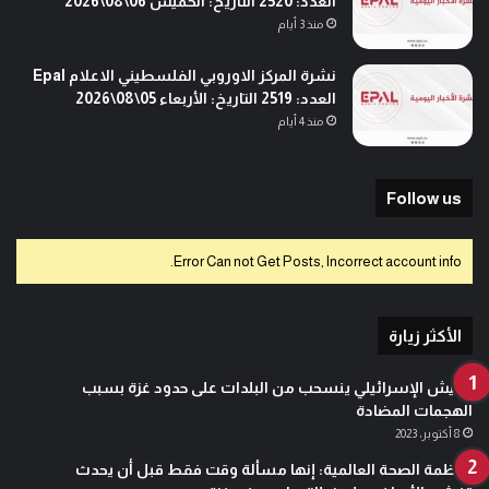
العدد: 2520 التاريخ: الخميس 06\08\2026
منذ 3 أيام
نشرة المركز الاوروبي الفلسطيني الاعلام Epal
العدد: 2519 التاريخ: الأربعاء 05\08\2026
منذ 4 أيام
Follow us
Error Can not Get Posts, Incorrect account info.
الأكثر زيارة
الجيش الإسرائيلي ينسحب من البلدات على حدود غزة بسبب
الهجمات المضادة
8 أكتوبر، 2023
منظمة الصحة العالمية: إنها مسألة وقت فقط قبل أن يحدث