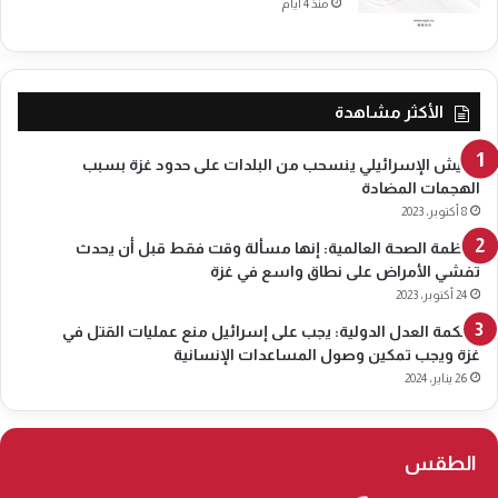
منذ 4 أيام
2
س
6
ب
ت
3
الأكثر مشاهدة
1
\
0
الجيش الإسرائيلي ينسحب من البلدات على حدود غزة بسبب
1
الهجمات المضادة
\
8 أكتوبر، 2023
2
منظمة الصحة العالمية: إنها مسألة وقت فقط قبل أن يحدث
0
تفشي الأمراض على نطاق واسع في غزة
2
24 أكتوبر، 2023
6
محكمة العدل الدولية: يجب على إسرائيل منع عمليات القتل في
غزة ويجب تمكين وصول المساعدات الإنسانية
26 يناير، 2024
الطقس