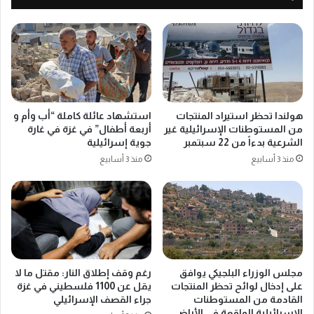
ا
و
ل
ب
ا
ي
ع
ا
ل
ل
ا
ف
م
ل
E
س
هولندا تحظر استيراد المنتجات
استشهاد عائلة كاملة “أب وأم و
p
ط
من المستوطنات الإسرائيلية غير
أربعة أطفال” في غزة في غارة
a
ي
الشرعية بدءاً من 22 سبتمبر
جوية إسرائيلية
l
ن
منذ 3 أسابيع
منذ 3 أسابيع
ا
ي
ل
ا
ع
ل
د
ا
د
ع
:
ل
2
ا
3
مجلس الوزراء البلجيكي يوافق
رغم وقف إطلاق النار: مقتل ما لا
م
على إدخال لوائح تحظر المنتجات
يقل عن 1100 فلسطيني في غزة
4
E
القادمة من المستوطنات
جراء القصف الإسرائيلي
0
p
الإسرائيلية الواقعة في الأراضي