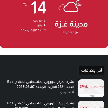
14
℃
مدينة غـزة
14º - 14º
41%
5.21 كيلومتر/ساعة
غيوم متفرقة
أخر الإضافات
نشرة المركز الاوروبي الفلسطيني الاعلام Epal
العدد: 2521 التاريخ: الجمعة 07\08\2026
منذ يومين
نشرة المركز الاوروبي الفلسطيني الاعلام Epal