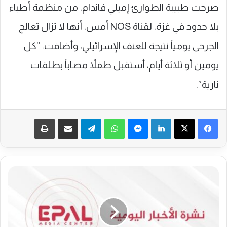
صرحت طبيبة الطوارئ إميلي فاندام، من منظمة أطباء
بلا حدود في غزة، لقناة NOS أمس، أنها لا تزال تعالج
الجرحى يومياً نتيجة للعنف الإسرائيلي، وأضافت: “كل
يومين أو ثلاثة أيام، أستقبل طفلاً مصاباً بطلقات
نارية”.
فيسبوك
‫X
لينكدإن
ماسنجر
واتساب
تيلقرام
مشاركة عبر البريد
طباعة
ن
ش
ر
ة
ا
ل