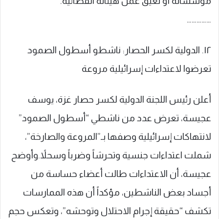
مؤسساته أو تعيق عمل هيئاته القضائية.
……………
١٢. الدولية لكسر الحصار: ناشطو أسطول الصمود
تعرضوا لاعتداءات إسرائيلية مروعة
أعلن رئيس اللجنة الدولية لكسر حصار غزة، يوسف
عجيسة، تعرض عدد من ناشطي “أسطول الصمود”
لانتهاكات إسرائيلية وصفها بـ”المروعة والصارخة”،
شملت اعتداءات جنسية وتحرشاً وضرباً وسحلاً.وأوضح
عجيسة، أن الاعتداءات طالت أعضاء حساسة من
أجساد بعض الناشطين، مؤكداً أن هذه الممارسات
تكشف “حقيقة إجرام الاحتلال وتوحشه”، وتعكس حجم