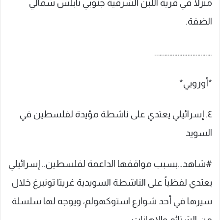
منزلا في قرية اللبن الشرقية جنوبي نابلس شمالي
الضفة.
……………………………..
*أوروبي*
٤. إسرائيلي يعتدي على ناشطة مؤيدة لفلسطين في
السويد
#شاهد…‏بسبب مواقفها الداعمة لفلسطين.. إسرائيلي
يعتدي لفظياً على الناشطة السويدية ‎غريتا تونبرغ خلال
سيرها في أحد شوارع استوكهولم، ويوجه لها سلسلة
من الشتائم والإهانات.