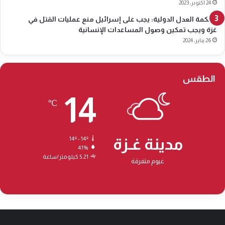
0
24 أكتوبر، 2023
2
محكمة العدل الدولية: يجب على إسرائيل منع عمليات القتل في
6
غزة ويجب تمكين وصول المساعدات الإنسانية
26 يناير، 2024
الطقس
14
℃
مدينة غـزة
14º - 14º
41%
5.21 كيلومتر/ساعة
غيوم متفرقة