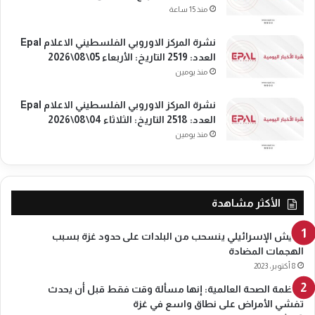
م
7
منذ 15 ساعة
ع
ا
ة
ل
نشرة المركز الاوروبي الفلسطيني الاعلام Epal
0
ت
العدد: 2519 التاريخ: الأربعاء 05\08\2026
8
ا
منذ يومين
\
ر
0
ي
نشرة المركز الاوروبي الفلسطيني الاعلام Epal
5
خ
العدد: 2518 التاريخ: الثلاثاء 04\08\2026
\
:
منذ يومين
2
ا
0
ل
2
أ
6
ح
د
الأكثر مشاهدة
1
0
الجيش الإسرائيلي ينسحب من البلدات على حدود غزة بسبب
\
الهجمات المضادة
0
8 أكتوبر، 2023
5
منظمة الصحة العالمية: إنها مسألة وقت فقط قبل أن يحدث
\
تفشي الأمراض على نطاق واسع في غزة
2