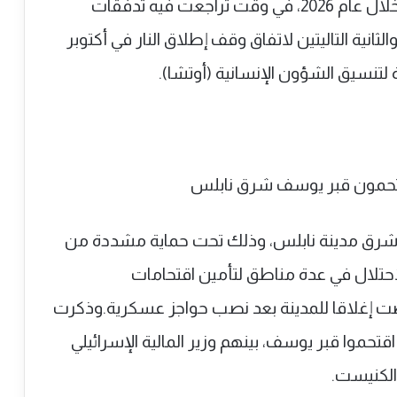
الخامسة يواجهون خطر سوء التغذية الحاد خلال عام 2026، في وقت تراجعت فيه تدفقات
رتين الأولى والثانية التاليتين لاتفاق وقف إطلاق النار في أكتوبر
شرق مدينة نابلس، وذلك تحت حماية مشددة من
احتلال في عدة مناطق لتأمين اقتحامات
ت إغلاقا للمدينة بعد نصب حواجز عسكرية.وذكرت
 5 آلاف مستوطن اقتحموا قبر يوسف، بينهم وزير المالية الإسرائيلي
لكنيست.