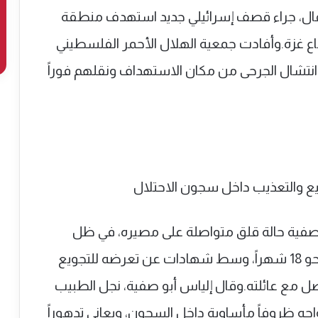
ال، جراء قصف إسرائيلي جديد استهدف منطقة
 غزة.وأفادت جمعية الهلال الأحمر الفلسطيني
انتشال الجرحى من مكان الاستهداف ونقلهم فوراً
صفية حالة قلق متواصلة على مصيره، في ظل
استمرار اعتقاله داخل سجون الاحتلال منذ نحو 18 شهراً، وسط شهادات عن تعرضه للتجويع
صل مع عائلته.وقال إلياس أبو صفية، نجل الطبيب
والده البالغ من العمر 52 عاماً يواجه ظروفاً مأساوية داخل السجون، ويعاني تدهوراً