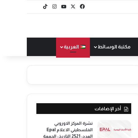
‫X
فيسبوك
‫YouTube
انستقرام
‫TikTok
baaz
مكتبة الوسائط
العربية
أخر الإضافات
نشرة المركز الاوروبي
الفلسطيني الاعلام Epal
العدد: 2521 التاريخ: الجمعة