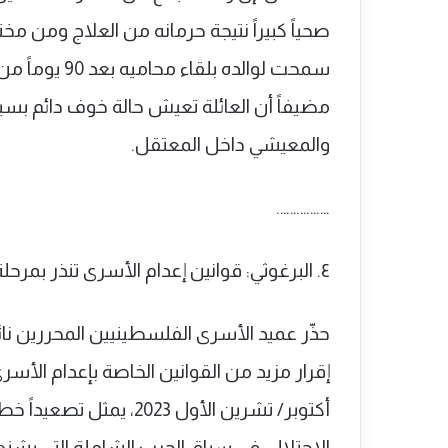
صحياً كبيراً نتيجة حرمانه من العلاج ومن 
سمحت لوالده ب
مضيفاً أن العائلة تعيش حالة خوف دائم ب
والمعيشي داخل المعتقل.
…………….
٤. البرغوثي: قوانين إعدام الأسرى تنذر بمرحلة أكثر دموية داخل السجون
حذّر عميد الأسرى الفلسطينيين المحررين نائل
إقرار مزيد من القوانين الخاصة بإعدام الأ
أكتوبر/ تشرين الأول 023
الاحتلال، في سياق الحرب الشاملة التي يشنه