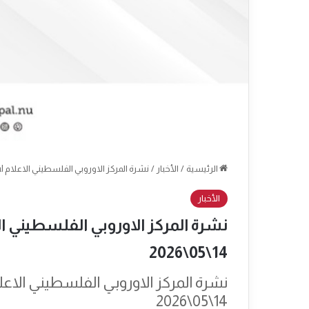
الرئيسية
/
الأخبار
/
نشرة المركز الاوروبي الفلسطيني الاعلام Epal العدد: 2441 التاريخ: الخميس 14\05\2026
الأخبار
14\05\2026
14\05\2026