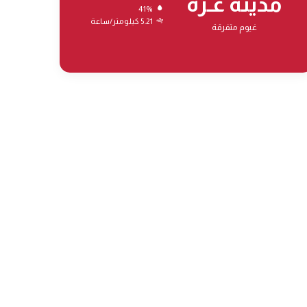
مدينة غـزة
41%
5.21 كيلومتر/ساعة
غيوم متفرقة