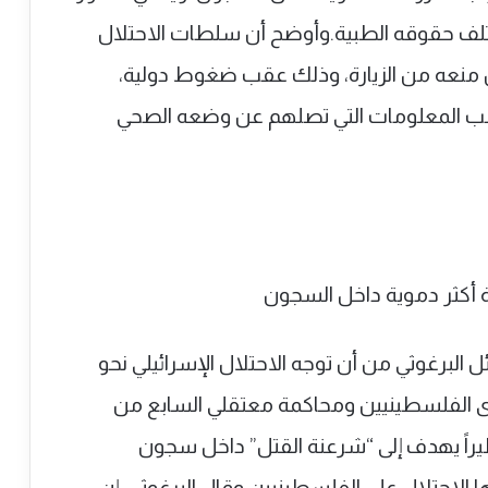
مختلف حقوقه الطبية.وأوضح أن سلطات الاحتلال
لقاء محاميه بعد 90 يوماً من منعه من الزيارة، وذلك عقب ضغوط دولية،
سبب المعلومات التي تصلهم عن وضعه الصحي
 البرغوثي من أن توجه الاحتلال الإسرائيلي نحو
سرى الفلسطينيين ومحاكمة معتقلي السابع من
2، يمثل تصعيداً خطيراً يهدف إلى “شرعنة القتل” داخل سجون
ا الاحتلال على الفلسطينيين.وقال البرغوثي، إن