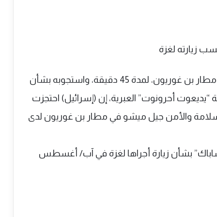
احتجز الاحتلال الإسرائيلي مسؤولا أمميا في مطار بن غوريون، لمدة 45 دقيقة، واستجوبه بشأن
ة “يديعوت أحرونوت” العبرية، إن (إسرائيل) احتجزت
لسلامة والأمن جيل ميشو في مطار بن غوريون لدى
باك” بشأن زيارة أجراها لغزة في آب/ أغسطس