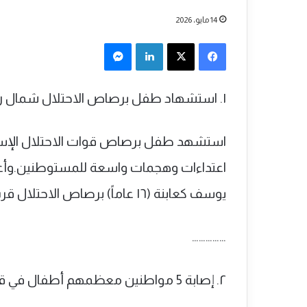
14 مايو، 2026
فيسبوك
‫X
لينكدإن
ماسنجر
١. استشهاد طفل برصاص الاحتلال شمال رام الله
استشهد طفل برصاص قوات الاحتلال الإسرائ
اعتداءات وهجمات واسعة للمستوطنين.وأع
يوسف كعابنة (١٦ عاماً) برصاص الاحتلال قرب بلدة جلجليا شمال رام الله.
……………
٢. إصابة 5 مواطنين معظمهم أطفال في قصف إسرائيلي استهدف بيت لاهيا