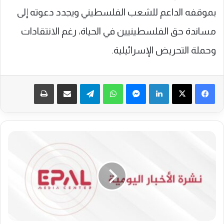
بموقفه الداعم للشعب ‎الفلسطيني ويجدد دعوته إلى
مساندة حق الفلسطينيين في الحياة، رغم الانتقادات
وحملة التحريض ‎الإسرائيلية.
فيسبوك
‫X
لينكدإن
ماسنجر
واتساب
تيلقرام
مشاركة عبر البريد
طباعة
ن
ش
ر
ة
ا
ل
م
ر
ك