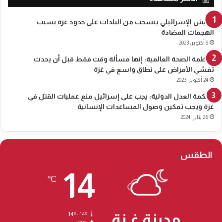
6
س
0
الجيش الإسرائيلي ينسحب من البلدات على حدود غزة بسبب
9
الهجمات المضادة
\
8 أكتوبر، 2023
0
منظمة الصحة العالمية: إنها مسألة وقت فقط قبل أن يحدث
7
تفشي الأمراض على نطاق واسع في غزة
\
2
24 أكتوبر، 2023
0
محكمة العدل الدولية: يجب على إسرائيل منع عمليات القتل في
2
غزة ويجب تمكين وصول المساعدات الإنسانية
6
26 يناير، 2024
الطقس
14
℃
مدينة غـزة
14º - 14º