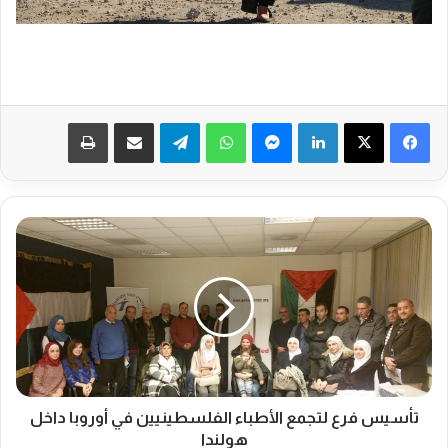
فيسبوك
‫X
لينكدإن
ماسنجر
واتساب
تيلقرام
مشاركة عبر البريد
طباعة
ت
أ
س
ي
س
ف
ر
ع
ل
ت
تأسيس فرع لتجمع الأطباء الفلسطينيين في أوروبا داخل
ج
هولندا