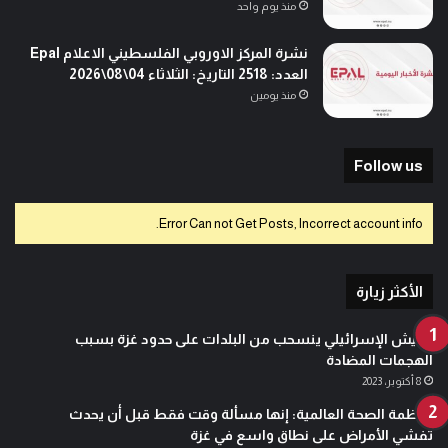
منذ يوم واحد
نشرة المركز الاوروبي الفلسطيني الاعلام Epal
العدد: 2518 التاريخ: الثلاثاء 04\08\2026
منذ يومين
Follow us
Error Can not Get Posts, Incorrect account info.
الأكثر زيارة
الجيش الإسرائيلي ينسحب من البلدات على حدود غزة بسبب
الهجمات المضادة
8 أكتوبر، 2023
منظمة الصحة العالمية: إنها مسألة وقت فقط قبل أن يحدث
تفشي الأمراض على نطاق واسع في غزة