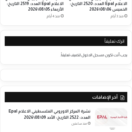
الاعلام Epal العدد: 2520 التاريخ:
الاعلام Epal العدد: 2519 التاريخ:
ب
ل
الخميس 06\08\2026
الأربعاء 05\08\2026
ي
ف
ع
منذ 3 أيام
منذ 4 أيام
ل
م
س
ع
ط
ا
ي
ل
اترك تعليقاً
ن
ا
ي
ح
ي
يجب أنت تكون
مسجل الدخول
لتضيف تعليقاً.
ت
ن
ل
ف
ا
ي
ل
م
ؤ
ت
أخر الإضافات
م
ر
ف
نشرة المركز الاوروبي الفلسطيني الاعلام Epal
ل
العدد: 2522 التاريخ: الأحد 09\08\2026
س
منذ ساعتين
ط