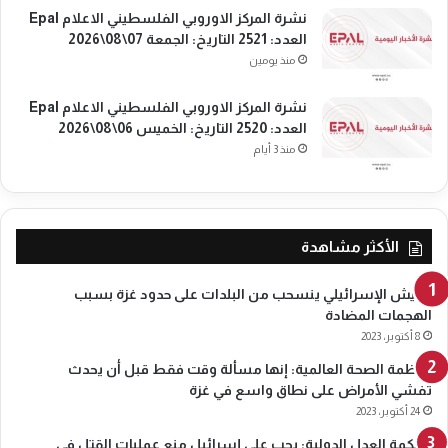
ي
نشرة المركز الاوروبي الفلسطيني الاعلام Epal
ن
العدد: 2521 التاريخ: الجمعة 07\08\2026
ي
منذ يومين
ي
أ
نشرة المركز الاوروبي الفلسطيني الاعلام Epal
و
العدد: 2520 التاريخ: الخميس 06\08\2026
ر
منذ 3 أيام
و
ب
ا
ا
ل
الأكثر مشاهدة
س
ا
الجيش الإسرائيلي ينسحب من البلدات على حدود غزة بسبب
ب
الهجمات المضادة
ع
8 أكتوبر، 2023
ع
ش
منظمة الصحة العالمية: إنها مسألة وقت فقط قبل أن يحدث
ر
تفشي الأمراض على نطاق واسع في غزة
ب
24 أكتوبر، 2023
ا
محكمة العدل الدولية: يجب على إسرائيل منع عمليات القتل في