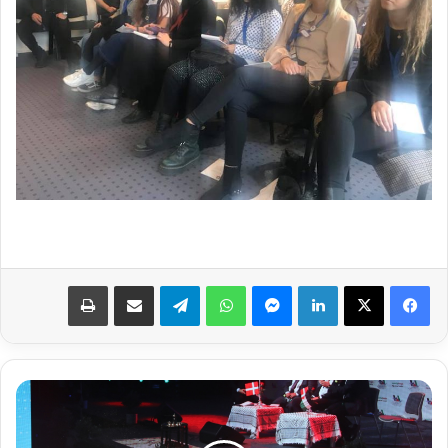
فيسبوك
‫X
لينكدإن
ماسنجر
واتساب
تيلقرام
مشاركة عبر البريد
طباعة
ب
ا
ح