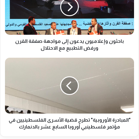
ث
و
ن
و
إ
ع
ل
باحثون وإعلاميون يدعون إلى مواجهة صفقة القرن
ا
ورفض التطبيع مع الاحتلال
م
ي
"
و
ا
ن
ل
ي
م
د
ب
ع
ا
و
د
ن
ر
إ
ة
ل
ا
"المبادرة الأوروبية" تطرح قضية الأسرى الفلسطينيين في
ى
ل
مؤتمر فلسطينيي أوروبا السابع عشر بالدنمارك
م
أ
و