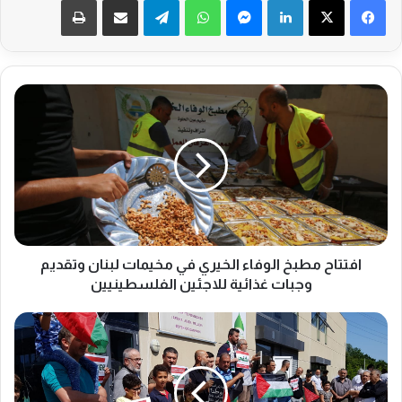
ا
ف
ت
ت
ا
ح
م
ط
ب
خ
افتتاح مطبخ الوفاء الخيري في مخيمات لبنان وتقديم
ا
وجبات غذائية للاجئين الفلسطينيين
ل
و
ا
ف
ل
ا
م
ء
ن
ا
ت