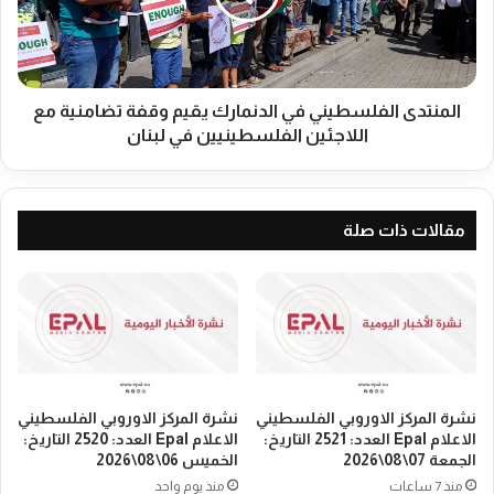
ل
د
خ
ى
ي
ا
ر
ل
ي
ف
المنتدى الفلسطيني في الدنمارك يقيم وقفة تضامنية مع
ف
ل
اللاجئين الفلسطينيين في لبنان
ي
س
م
ط
خ
ي
ي
ن
مقالات ذات صلة
م
ي
ا
ف
ت
ي
ل
ا
ب
ل
ن
د
ا
ن
ن
م
نشرة المركز الاوروبي الفلسطيني
نشرة المركز الاوروبي الفلسطيني
و
ا
الاعلام Epal العدد: 2521 التاريخ:
الاعلام Epal العدد: 2520 التاريخ:
ت
ر
الجمعة 07\08\2026
الخميس 06\08\2026
ق
ك
منذ 7 ساعات
منذ يوم واحد