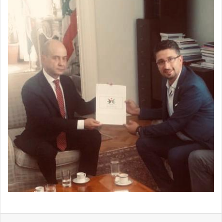
فيسبوك
‫X
لينكدإن
ماسنجر
واتساب
تيلقرام
مشاركة عبر البريد
طباعة