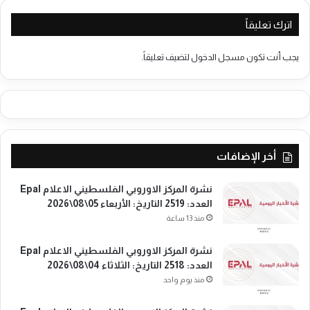
ن
ي
ا
اترك تعليقاً
ة
ن
م
ع
يجب أنت تكون
مسجل الدخول
لتضيف تعليقاً.
ف
ل
س
ط
ي
ن
أخر الإضافات
ي
ي
ل
نشرة المركز الاوروبي الفلسطيني الاعلام Epal
ب
العدد: 2519 التاريخ: الأربعاء 05\08\2026
ن
منذ 13 ساعة
ا
ن
نشرة المركز الاوروبي الفلسطيني الاعلام Epal
العدد: 2518 التاريخ: الثلاثاء 04\08\2026
منذ يوم واحد