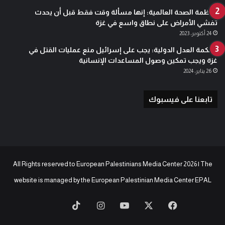
منظمة الصحة العالمية: إنها مسألة وقت فقط قبل أن يحدث
تفشي الأمراض على نطاق واسع في غزة
24 أكتوبر، 2023
محكمة العدل الدولية: يجب على إسرائيل منع عمليات القتل في
غزة ويجب تمكين وصول المساعدات الإنسانية
26 يناير، 2024
تابعنا على فيسبوك
All Rights reserved to European Palestinians Media Center 2026 | The
website is managed by the
European Palestinian Media Center EPAL
‫X
فيسبوك
‫YouTube
انستقرام
‫TikTok
baaz