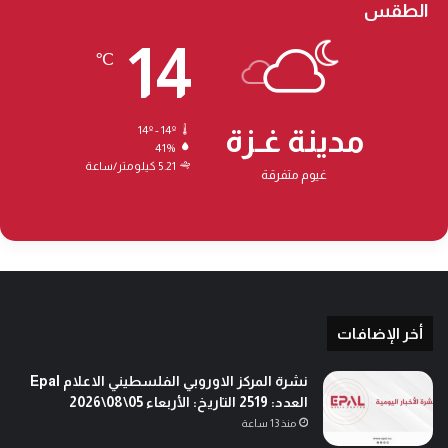
الطقس
14
℃
مدينة غـزة
14º - 14º
41%
5.21 كيلومتر/ساعة
غيوم متفرقة
أخر الإضافات
نشرة المركز الاوروبي الفلسطيني الاعلام Epal
العدد: 2519 التاريخ: الأربعاء 05\08\2026
منذ 13 ساعة