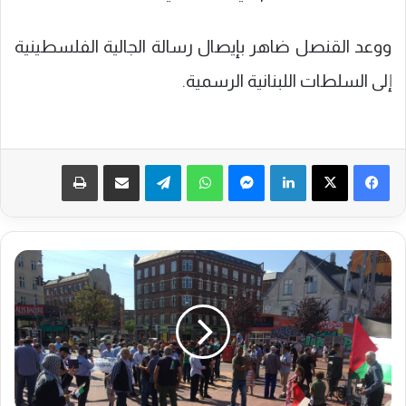
ووعد القنصل ضاهر بإيصال رسالة الجالية الفلسطينية
إلى السلطات اللبنانية الرسمية.
فيسبوك
‫X
لينكدإن
ماسنجر
واتساب
تيلقرام
مشاركة عبر البريد
طباعة
ا
ل
م
ؤ
س
س
ا
ت