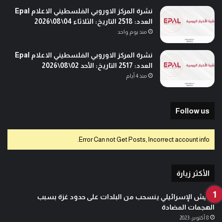
نشرة المركز الاوروبي الفلسطيني الاعلام Epal
العدد: 2518 التاريخ: الثلاثاء 04\08\2026
منذ يوم واحد
نشرة المركز الاوروبي الفلسطيني الاعلام Epal
العدد: 2517 التاريخ: الأحد 02\08\2026
منذ 4 أيام
Follow us
Error Can not Get Posts, Incorrect account info.
الأكثر زيارة
الجيش الإسرائيلي ينسحب من البلدات على حدود غزة بسبب
الهجمات المضادة
8 أكتوبر، 2023