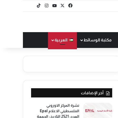
‫X
فيسبوك
‫YouTube
انستقرام
‫TikTok
baaz
مكتبة الوسائط
العربية
أخر الإضافات
نشرة المركز الاوروبي
الفلسطيني الاعلام Epal
العدد: 2521 التاريخ: الجمعة