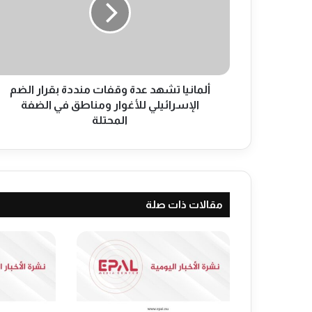
ا
ن
ي
ا
ت
ش
ه
ألمانيا تشهد عدة وقفات منددة بقرار الضم
د
الإسرائيلي للأغوار ومناطق في الضفة
ع
المحتلة
د
ة
و
ق
ف
مقالات ذات صلة
ا
ت
م
ن
د
د
ة
ب