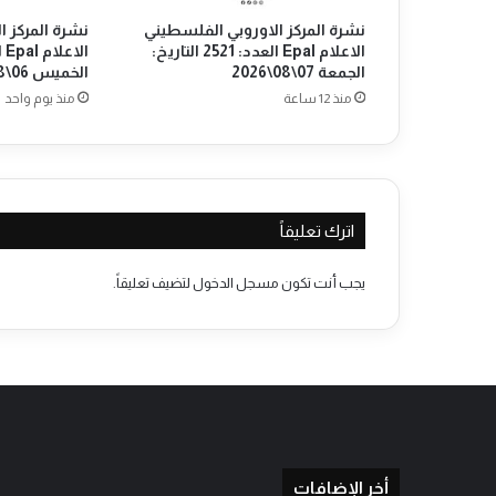
ق
نشرة المركز الاوروبي الفلسطيني
نشرة المركز ا
ر
الاعلام Epal العدد: 2521 التاريخ:
ا
الجمعة 07\08\2026
الخميس 06\08\2026
ر
منذ 12 ساعة
منذ يوم واحد
ا
ل
ض
م
ا
ل
اترك تعليقاً
إ
س
يجب أنت تكون
مسجل الدخول
لتضيف تعليقاً.
ر
ا
ئ
ي
ل
ي
ل
ل
أ
أخر الإضافات