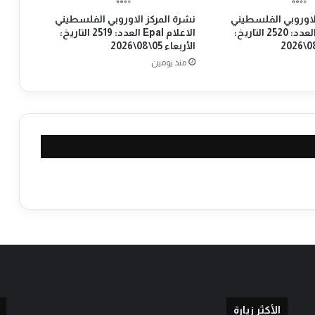
ي
لاوروبي الفلسطيني
نشرة المركز الاوروبي الفلسطيني
ا
الاعلام Epal العدد: 2520 التاريخ:
الاعلام Epal العدد: 2519 التاريخ:
ت
الأربعاء 05\08\2026
م
منذ يومين
ن
ا
ه
ض
ة
ل
ق
ر
ا
ر
ا
ل
ض
م
ا
ل
إ
الأكثر زيارة