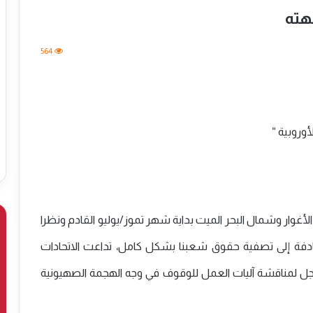
جهته
564
وروبية “
أغوار وشمال البحر الميت بداية شهر تموز/يوليو القادم ونظرا
ادفة إلى تصفية حقوق شعبنا بشكل كامل، تداعت الاتحادات
جل لمناقشة آليات العمل للوقوف في وجه الهجمة الصهيونية