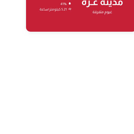
مدينة غـزة
41%
5.21 كيلومتر/ساعة
غيوم متفرقة