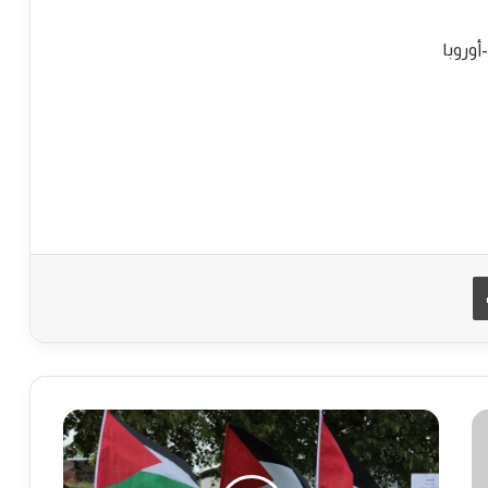
أوروبا
طباعة
ا
ل
ج