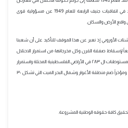
الشعب الفلسطيني واستمراراً للاستعمار على أرضه منذ العام 1948 مضافةً إلى جرائم حكومة الاحتلال التي تتعارض
مع القوانين الدولية والأممية وبشكل خاص ما ورد في اتفاقيات جنيف الرابعة للعام 1949 عن مسؤولية قوى
ى واقع الأرض والسكان.
ت الأوروبي إذ نعبر عن هذا الموقف للتأكيد على أن شعبنا
ً لإسقاط صفقة القرن وكل مخرجاتها؛ من استمرار الاحتلال
وضم القدس وإعلانها عاصمة لدولة الاحتلال، وضم المستوطنات ال ٢٨٣ في الأراضي الفلسطينية المحتلة واستمرار
حصار غزة، وإبقاء الآلاف من أبناء شعبنا قيد الاعتقال ومؤخراً ضم منطقة الأغوار وشمال البحر الميت التي تشكل ٣٠
حقيق كافة حقوقه الوطنية المشروعة.