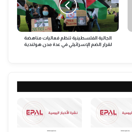
ا
ل
ي
ة
ا
ل
ف
الجالية الفلسطينية تنظم فعاليات مناهضة
ل
لقرار الضم الإسرائيلي في عدة مدن هولندية
س
ط
ي
ن
ي
ة
ت
ن
ظ
م
ف
ع
ا
ل