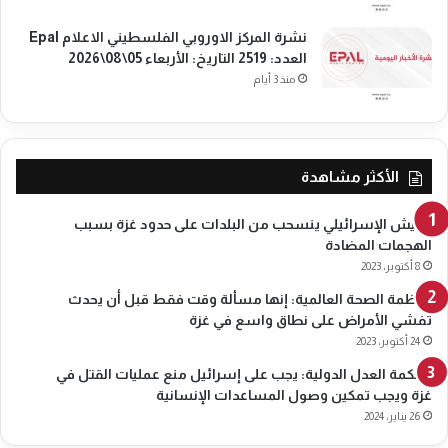
ف
م
نشرة المركز الاوروبي الفلسطيني الاعلام Epal
ل
ا
العدد: 2519 التاريخ: الأربعاء 05\08\2026
س
س
منذ 3 أيام
ط
ي
ن
ي
ع
الأكثر مشاهدة
ل
ى
الجيش الإسرائيلي ينسحب من البلدات على حدود غزة بسبب
ا
الهجمات المضادة
ل
8 أكتوبر، 2023
ع
د
منظمة الصحة العالمية: إنها مسألة وقت فقط قبل أن يحدث
و
تفشي الأمراض على نطاق واسع في غزة
ا
24 أكتوبر، 2023
ن
محكمة العدل الدولية: يجب على إسرائيل منع عمليات القتل في
ا
غزة ويجب تمكين وصول المساعدات الإنسانية
ل
إ
26 يناير، 2024
س