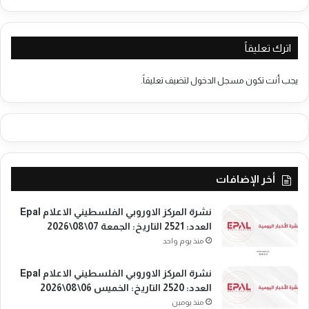
ت
ي
ر
ل
د
"
ا
اترك تعليقاً
إ
م
ل
ت
ى
يجب أنت تكون
مسجل الدخول
لتضيف تعليقاً.
ث
ف
م
ت
ن
ح
ا
ق
ن
ن
ت
و
ص
أخر الإضافات
ا
ا
ت
ر
ت
نشرة المركز الاوروبي الفلسطيني الاعلام Epal
ا
و
العدد: 2521 التاريخ: الجمعة 07\08\2026
ل
ا
منذ يوم واحد
ش
ص
ع
ل
نشرة المركز الاوروبي الفلسطيني الاعلام Epal
ب
م
العدد: 2520 التاريخ: الخميس 06\08\2026
ا
ع
منذ يومين
ل
ح