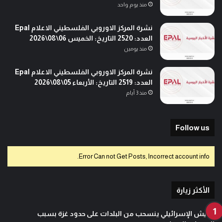
منذ يوم واحد
نشرة المركز الاوروبي الفلسطيني الاعلام Epal
العدد: 2520 التاريخ: الخميس 06\08\2026
منذ يومين
نشرة المركز الاوروبي الفلسطيني الاعلام Epal
العدد: 2519 التاريخ: الأربعاء 05\08\2026
منذ 3 أيام
Follow us
Error Can not Get Posts, Incorrect account info.
الأكثر زيارة
الجيش الإسرائيلي ينسحب من البلدات على حدود غزة بسبب