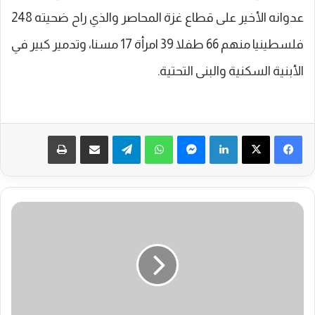
عدوانه الأخير على قطاع غزة المحاصر والذي راح ضحيته 248
فلسطينيا منهم 66 طفلا 39 امرأة 17 مسنا، وتدمير كبير في
الأبنية السكنية والبنى التحتية.
فيسبوك
‫X
لينكدإن
ماسنجر
واتساب
تيلقرام
مشاركة عبر البريد
طباعة
ا
ل
ج
ا
ل
ي
ة
ا