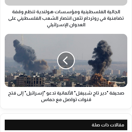
ل
ف
الجالية الفلسطينية ومؤسسات هولندية تنظم وقفة
ل
تضامنية في روتردام تثمن انتصار الشعب الفلسطيني على
س
العدوان الإسرائيلي
ط
ي
ص
ن
ح
ي
ي
ة
ف
و
ة
م
"
ؤ
د
س
ي
س
ر
ا
ت
صحيفة "دير تاج شبيغل" الألمانية تدعو "إسرائيل" إلى فتح
ت
ا
قنوات تواصل مع حماس
ه
ج
و
ش
ل
ب
ن
ي
مقالات ذات صلة
د
غ