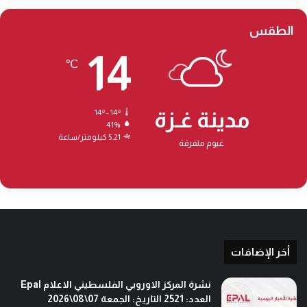
ر
ا
الطقس
ئ
ي
14
℃
ل
ي
مدينة غـزة
14º - 14º
41%
5.21 كيلومتر/ساعة
غيوم متفرقة
أخر الإضافات
نشرة المركز الاوروبي الفلسطيني الاعلام Epal
العدد: 2521 التاريخ: الجمعة 07\08\2026