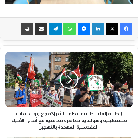
فيسبوك
‫X
لينكدإن
ماسنجر
واتساب
تيلقرام
مشاركة عبر البريد
طباعة
ا
ل
ج
ا
ل
ي
ة
ا
ل
ف
الجالية الفلسطينية تنظم بالشراكة مع مؤسسات
ل
فلسطينية وهولندية تظاهرة تضامنية مع أهالي الأحياء
س
المقدسية المهددة بالتهجير
ط