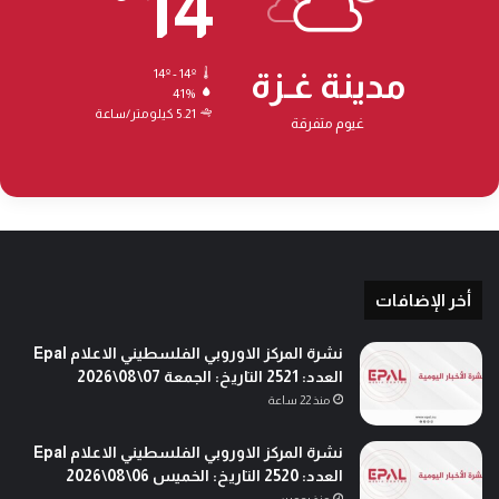
14
ه
ل
ج
أ
ي
و
مدينة غـزة
14º - 14º
ر
ل
41%
5.21 كيلومتر/ساعة
غيوم متفرقة
أخر الإضافات
نشرة المركز الاوروبي الفلسطيني الاعلام Epal
العدد: 2521 التاريخ: الجمعة 07\08\2026
منذ 22 ساعة
نشرة المركز الاوروبي الفلسطيني الاعلام Epal
العدد: 2520 التاريخ: الخميس 06\08\2026