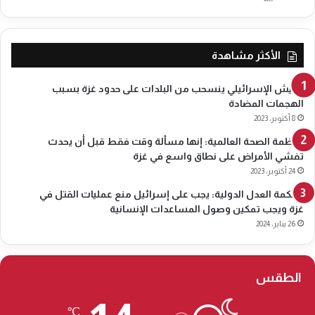
ي
ي
ا
ة
ء
و
ا
ت
الأكثر مشاهدة
ل
ع
م
ل
الجيش الإسرائيلي ينسحب من البلدات على حدود غزة بسبب
ق
ن
الهجمات المضادة
د
ع
8 أكتوبر، 2023
س
ن
ي
ن
منظمة الصحة العالمية: إنها مسألة وقت فقط قبل أن يحدث
ة
ش
تفشي الأمراض على نطاق واسع في غزة
ا
ا
24 أكتوبر، 2023
ل
ط
محكمة العدل الدولية: يجب على إسرائيل منع عمليات القتل في
م
ه
غزة ويجب تمكين وصول المساعدات الإنسانية
ه
ا
د
26 يناير، 2024
ا
د
ل
ة
س
ب
ن
الطقس
ا
و
ل
ي
℃
ت
ا