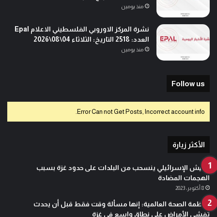
منذ يومين
نشرة المركز الاوروبي الفلسطيني الاعلام Epal
العدد: 2518 التاريخ: الثلاثاء 04\08\2026
منذ يومين
Follow us
Error Can not Get Posts, Incorrect account info.
الأكثر زيارة
الجيش الإسرائيلي ينسحب من البلدات على حدود غزة بسبب
الهجمات المضادة
8 أكتوبر، 2023
منظمة الصحة العالمية: إنها مسألة وقت فقط قبل أن يحدث
تفشي الأمراض على نطاق واسع في غزة