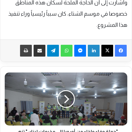
وأشارت إلى أن الحاجة الملحة لسكان هذه المناطق
خصوصا في موسم الشتاء، كان سبباً رئيسياً وراء تنفيذ
هذا المشروع.
فيسبوك
‫X
لينكدإن
ماسنجر
واتساب
تيلقرام
مشاركة عبر البريد
طباعة
"
ح
م
ل
ة
و
ف
ا
ء
و
"حملة وفاء وإخاء من أوروبا إلى مخيمات لبنان" تنهي