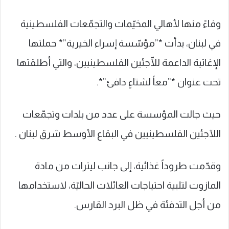
وفاءً منها لأهالي المخيّمات والتجمّعات الفلسطينية
في لبنان، بدأت *”مؤسّسة إسراء الخيرية”* حملتها
الإغاثية الداعمة للّآجئين الفلسطينيين، والتي أطلقتها
تحت عنوان *”معاً لشتاءٍ دافئ”*.
حيث جالت المؤسسة على عدد من بلدات وتجمّعات
اللآجئين الفلسطينيين في البقاع الأوسط شرق لبنان .
وقدّمت طروداً غذائية، إلى جانب ليترات من مادة
المازوت لتلبية احتياجات العائلات الحاليّة، لاستخدامها
من أجل التدفئة في ظل البرد القارس.