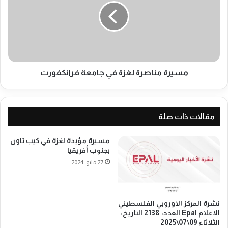
ي
ر
د
ة
ة
م
ل
ن
غ
ا
ز
ص
ة
ر
مسيرة مناصرة لغزة في جامعة فرانكفورت
ف
ة
ي
ل
س
غ
ي
ز
مقالات ذات صلة
و
ة
ل
ف
مسيرة مؤيدة لغزة في كيب تاون
ي
بجنوب أفريقيا
ج
27 مايو، 2024
ا
م
ع
ة
نشرة المركز الاوروبي الفلسطيني
ف
الاعلام Epal العدد: 2138 التاريخ:
ر
الثلاثاء 09\07\2025