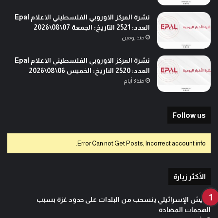
نشرة المركز الاوروبي الفلسطيني الاعلام Epal
العدد: 2521 التاريخ: الجمعة 07\08\2026
منذ يومين
نشرة المركز الاوروبي الفلسطيني الاعلام Epal
العدد: 2520 التاريخ: الخميس 06\08\2026
منذ 3 أيام
Follow us
Error Can not Get Posts, Incorrect account info.
الأكثر زيارة
الجيش الإسرائيلي ينسحب من البلدات على حدود غزة بسبب
الهجمات المضادة