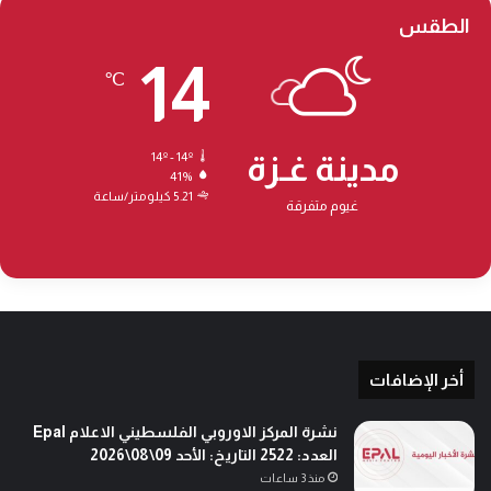
الطقس
14
℃
مدينة غـزة
14º - 14º
41%
5.21 كيلومتر/ساعة
غيوم متفرقة
أخر الإضافات
نشرة المركز الاوروبي الفلسطيني الاعلام Epal
العدد: 2522 التاريخ: الأحد 09\08\2026
منذ 3 ساعات