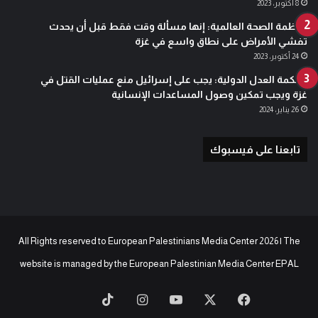
8 أكتوبر، 2023
منظمة الصحة العالمية: إنها مسألة وقت فقط قبل أن يحدث
تفشي الأمراض على نطاق واسع في غزة
24 أكتوبر، 2023
محكمة العدل الدولية: يجب على إسرائيل منع عمليات القتل في
غزة ويجب تمكين وصول المساعدات الإنسانية
26 يناير، 2024
تابعنا على فيسبوك
All Rights reserved to European Palestinians Media Center 2026 | The
website is managed by the
European Palestinian Media Center EPAL
‫X
فيسبوك
‫YouTube
انستقرام
‫TikTok
baaz