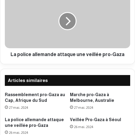
a
a
z
p
a
o
à
l
S
i
é
c
o
e
u
a
l
l
La police allemande attaque une veillée pro-Gaza
l
e
m
a
Articles similaires
n
d
Rassemblement pro-Gaza au
Marche pro-Gaza à
e
Cap, Afrique du Sud
Melbourne, Australie
a
27 mai، 2024
27 mai، 2024
t
t
La police allemande attaque
Veillée Pro-Gaza à Séoul
a
une veillée pro-Gaza
26 mai، 2024
q
26 mai، 2024