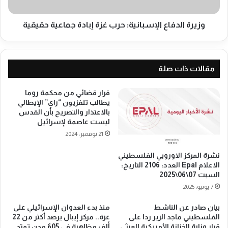
ر
د
ة
ف
ر
ا
وزيرة الدفاع الإسبانية: حرب غزة إبادة جماعية حقيقية
ف
ع
ح
ا
ل
إ
مقالات ذات صلة
س
ب
قرار قضائي من محكمة روما
ا
يطالب تلفزيون “راي” الإيطالي
ن
بالاعتذار والتصريح بأن القدس
ي
ليست عاصمة لإسرائيل
ة
21 نوفمبر، 2024
:
ح
نشرة المركز الاوروبي الفلسطيني
ر
الاعلام Epal العدد: 2106 التاريخ:
ب
السبت 07\06\2025
غ
7 يونيو، 2025
ز
ة
بيان صادر عن الناشط
منذ بدء العدوان الإسرائيلي على
الفلسطيني ماجد الزير ردا على
غزة.. مركز إيبال يرصد أكثر من 22
إ
قرار وزارة الخزانة الأمريكية العبثي
ألف مظاهرة في 605 مدن تمتد
ب