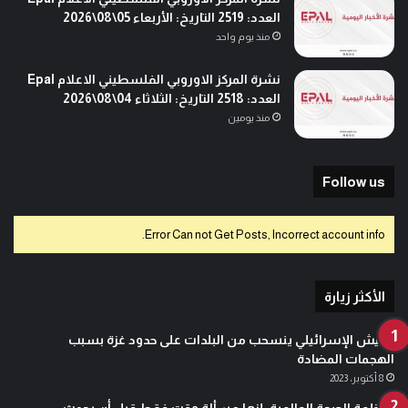
العدد: 2519 التاريخ: الأربعاء 05\08\2026
منذ يوم واحد
نشرة المركز الاوروبي الفلسطيني الاعلام Epal
العدد: 2518 التاريخ: الثلاثاء 04\08\2026
منذ يومين
Follow us
Error Can not Get Posts, Incorrect account info.
الأكثر زيارة
الجيش الإسرائيلي ينسحب من البلدات على حدود غزة بسبب
الهجمات المضادة
8 أكتوبر، 2023
منظمة الصحة العالمية: إنها مسألة وقت فقط قبل أن يحدث