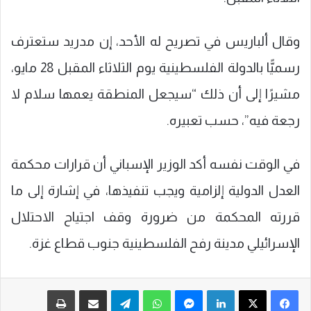
وقال ألباريس في تصريح له الأحد، إن مدريد ستعترف
رسميًّا بالدولة الفلسطينية يوم الثلاثاء المقبل 28 مايو،
مشيرًا إلى أن ذلك “سيجعل المنطقة يعمها سلام لا
رجعة فيه”، حسب تعبيره.
في الوقت نفسه أكد الوزير الإسباني أن قرارات محكمة
العدل الدولية إلزامية ويجب تنفيذها، في إشارة إلى ما
قررته المحكمة من ضرورة وقف اجتياح الاحتلال
الإسرائيلي مدينة رفح الفلسطينية جنوب قطاع غزة.
فيسبوك
‫X
لينكدإن
ماسنجر
واتساب
تيلقرام
مشاركة عبر البريد
طباعة