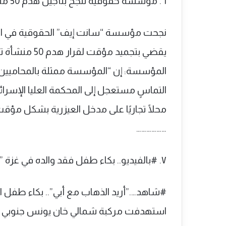
٦. مؤسسة حقوقية تنجح بتأجيل هدم 50 منشأة تجارية في العيزرية
نجحت مؤسسة “سانت إيف” الحقوقية في استصد
يقضي بتجميد م
المؤسسة: إن “المؤسسة ممثلة بالمحاميي
محلًا تجاريًا على مدخل العيزرية بشكل مؤقت
………………
٧. #بالفيديو.. بكاء طفل فقد والده في غزة ” أريد الذهاب معه”
#شاهد….”أريد الذهاب مع أبي”.. بكاء طفل 
استهدفت مركبة شمالي خان يونس جنوبي قطاع 