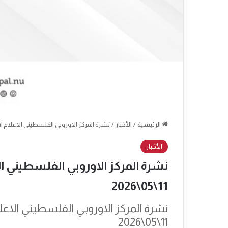
الرئيسية
/
الأخبار
/
نشرة المركز الاوروبي الفلسطيني الاعلام Epal العدد: 2438 التاريخ: الاثنين 11\05\2026
الأخبار
11\05\2026
11\05\2026