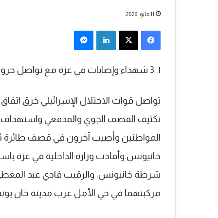
11 مايو، 2026
فيسبوك
‫X
لينكدإن
ماسنجر
١. 3 شهداء وإصابات في غزة مع تواصل خروقات الاحتلال
تكثيف القصف الجوي والمدفعي واستهداف م
المواطنين وأصيب آخرون في قصف طائرة مٌس
خانيونس.وأفادت وزارة الداخلية في غزة باس
شرطة خانيونس، والرقيب فادي عبد المعطي 
مركبتهما في حي الأمل غرب مدينة خان يو