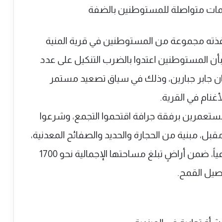
ته مجموعة من المستوطنين في قرية المنية
ن المستوطنين اعتدوا بالضرب التنكيل على عدد
ان جابر جبارين، وذلك في سياق تصعيد مستمر
نام في القرية.
ستعمرين برفقة جرافة اقتحموا التجمع، وشرعوا
لي ومقبل، مبنية من الحجارة والحديد والصفائح المعدنية،
ومقامة على مساحة تُقدّر بنحو 30 دونماً زراعياً، ضمن أراضٍ تبلغ مساحتها الإجمالية نحو 1700
صيل القمح.