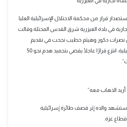
ار قرار من محكمة الاحتلال الإسرائيلية العليا
ؤقت لقرار هدم 50 منشأة تجارية في بلدة العيزرية شرق القدس المحتلة.وقالت
ن نصرات دكور وهيثم خطيب نجحت في تقديم
التماسٍ مستعجل إلى المحكمة العليا الإسرائيلية، انتزع قرارًا عاجلًا يقضي بتجميد هدم نحو 50
”.
استشهد والده إثر قصف طائرة إسرائيلية
‎غزة.