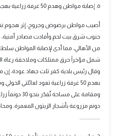
٥. إصابة مواطن وهدم 50 غرفة زراعية بهجمات متواصلة للمستوطنين بالضفة
أصيب مواطن برضوض وجروح، إثر هجوم نفذ
جنوب شرق بيت لحم.وأفادت مصادر أمنية، بأ
من الأهالي، مما أدى لإصابة المواطن سلط
شمل مؤخراً حرق ممتلكات وملاحقة رعاة الأغ
وقال رئيس بلدية كفر ثلث جهاد عودة، إن م
بهدم 50 غرفة زراعية تعود لعائلتي الخو
دونم مزروعة بأشجار الزيتون المعمرة، ومحا
………………..