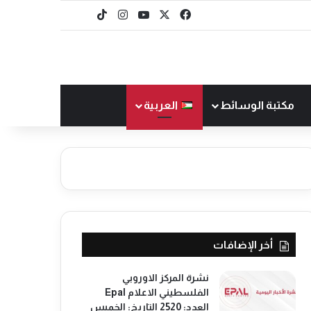
‫X
فيسبوك
‫YouTube
انستقرام
‫TikTok
baaz
مكتبة الوسائط
العربية
أخر الإضافات
نشرة المركز الاوروبي
الفلسطيني الاعلام Epal
العدد: 2520 التاريخ: الخميس