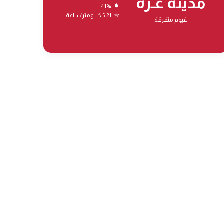
مدينة غـزة
41%
5.21 كيلومتر/ساعة
غيوم متفرقة