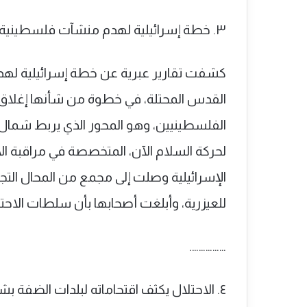
٣. خطة إسرائيلية لهدم منشآت فلسطينية في القدس لشق طريق استيطاني
كشفت تقارير عبرية عن خطة إسرائيلية لهدم
الفلسطينيين، وهو المحور الذي يربط شمال
لحركة السلام الآن، المتخصصة في مراقبة ا
الإسرائيلية وصلت إلى مجمع من المحال الت
للعيزرية، وأبلغت أصحابها بأن سلطات الاحتل
…………….
٤. الاحتلال يكثف اقتحاماته لبلدات الضفة بشن حملة مداهمات واعتقالات.