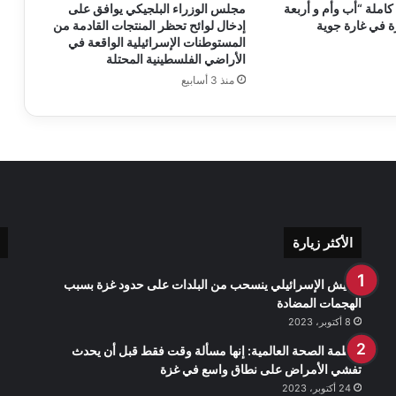
كاملة “أب وأم و أربعة
مجلس الوزراء البلجيكي يوافق على
ن
 في غارة جوية
إدخال لوائح تحظر المنتجات القادمة من
ي
المستوطنات الإسرائيلية الواقعة في
ا
الأراضي الفلسطينية المحتلة
ل
منذ 3 أسابيع
ا
ع
ل
ا
م
E
p
a
l
الأكثر زيارة
ا
ل
الجيش الإسرائيلي ينسحب من البلدات على حدود غزة بسبب
ع
الهجمات المضادة
د
8 أكتوبر، 2023
د
منظمة الصحة العالمية: إنها مسألة وقت فقط قبل أن يحدث
:
تفشي الأمراض على نطاق واسع في غزة
2
4
24 أكتوبر، 2023