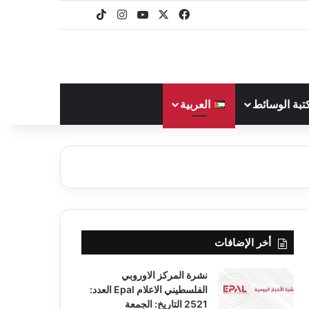
‫X
فيسبوك
‫YouTube
انستقرام
‫TikTok
baaz
تبة الوسائط
العربية
أخر الإضافات
نشرة المركز الاوروبي
الفلسطيني الاعلام Epal العدد:
2521 التاريخ: الجمعة