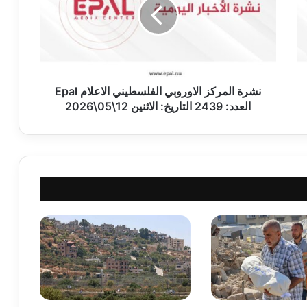
ة
ا
ل
م
ر
ك
ز
نشرة المركز الاوروبي الفلسطيني الاعلام Epal
ا
العدد: 2439 التاريخ: الاثنين 12\05\2026
ل
ا
و
ر
و
ب
ي
ا
ل
ف
ل
س
ط
ي