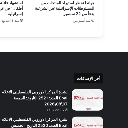
هولندا تحظر استيراد المنتجات من
استشهاد عائلة 
ن
المستوطنات الإسرائيلية غير الشرعية
أطفال” في غزة
ي
بدءاً من 22 سبتمبر
إسرائيلية
ا
منذ أسبوعين
منذ 3 أسابيع
ل
ا
ع
ل
ا
م
E
p
a
l
أخر الإضافات
ا
ل
نشرة المركز الاوروبي الفلسطيني الاعلام
ع
Epal العدد: 2521 التاريخ: الجمعة
د
07\08\2026
د
منذ 22 ساعة
:
نشرة المركز الاوروبي الفلسطيني الاعلام
2
Epal العدد: 2520 التاريخ: الخميس
4