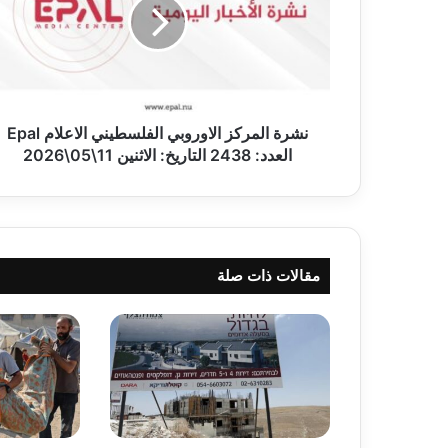
ة
ا
ل
م
ر
ك
ز
نشرة المركز الاوروبي الفلسطيني الاعلام Epal
ا
العدد: 2438 التاريخ: الاثنين 11\05\2026
ل
ا
و
ر
و
مقالات ذات صلة
ب
ي
ا
ل
ف
ل
س
ط
ي