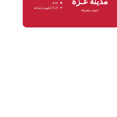
مدينة غـزة
41%
5.21 كيلومتر/ساعة
غيوم متفرقة