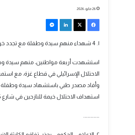
26 مايو، 2026
فيسبوك
‫X
لينكدإن
ماسنجر
١. 4 شهداء منهم سيدة وطفلة مع تجدد خروقات الاحتلال لوقف النار في غزة
استشهدت أربعة مواطنين، منهم سيدة وطفل
الاحتلال الإسرائيلي في قطاع غزة، مع استمرا
استهداف الاحتلال خيمة للنازحين في شارع 5 بمواصي خانيونس.
…………….
٢. الإعلامي الحكومي يحذر: تفاقم الكارثة الإنسانية في غزة قبيل عيد الأضحى