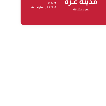
مدينة غـزة
41%
5.21 كيلومتر/ساعة
غيوم متفرقة