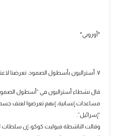
*أوروبي*
٧. أستراليون بأسطول الصمود: تعرضنا لاعتداءات جسدية وجنسية في “إسرائيل”
قال نشطاء أستراليون في “أسطول الصمود 
مساعدات إنسانية، إنهم تعرضوا لعنف جسدي
“إسرائيل”.
وقالت الناشطة فيوليت كوكو، إن سلطات الا