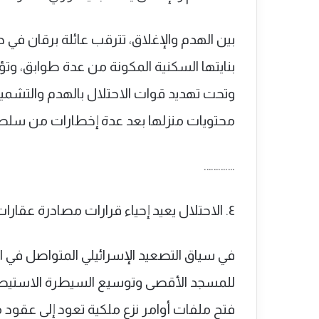
بين الهدم والإغلاق، تترقب عائلة برقان في 
بنايتها السكنية المكونة من عدة طوابق، وتؤوي 15 فرداً من أبناء العائلة بينهم نساء 
وتحت تهديد قوات الاحتلال بالهدم والتشميع،
محتويات منزلها بعد عدة إخطارات من سلطا
………….
٤. الاحتلال يعيد إحياء قرارات مصادرة عقارات باب السلسلة مستهدفاً قلب القدس
في سياق التصعيد الإسرائيلي المتواصل في 
للمسجد الأقصى وتوسيع السيطرة الاستيطاني
فتح ملفات أوامر نزع ملكية تعود إلى عقو