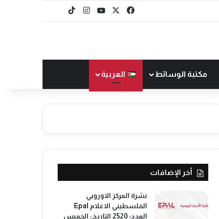
‫X
فيسبوك
‫YouTube
انستقرام
‫TikTok
baaz
مكتبة الوسائط
العربية
أخر الإضافات
نشرة المركز الاوروبي
الفلسطيني الاعلام Epal
العدد: 2520 التاريخ: الخميس