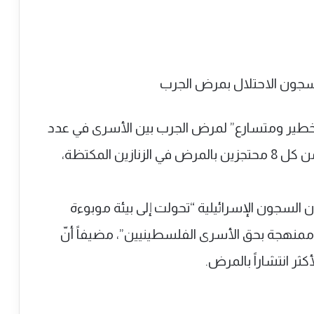
كشف نادي ‎الأسير الفلسطيني، عن تفشٍّ “خطير ومتسارع” لمرض الجرب بين ‎الأسرى في عدد
من السجون الإسرائيلية، وأشار إلى إصابة 3 من كل 8 محتجزين بالمرض في الزنازين المكتظة،
ن السجون الإسرائيلية “تحولت إلى بيئة موبوءة
ٍ ممنهجة بحق الأسرى الفلسطينيين”، مضيفاً أنّ
ر انتشاراً بالمرض.