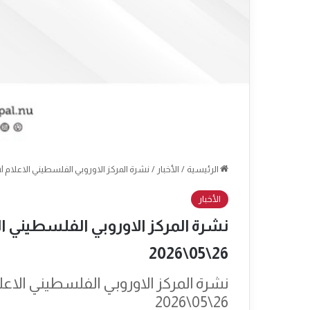
الرئيسية
/
الأخبار
/
نشرة المركز الاوروبي الفلسطيني الاعلام Epal العدد: 2452 التاريخ: الثلاثاء 26\05\2026
الأخبار
26\05\2026
26\05\2026