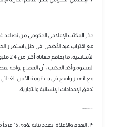
حذر المكتب الإعلامي الحكومي من تصاعد غي
مع اقتراب عيد الأضحى، في ظل استمرار الحص
الأساسية
القسوة.وأكد المكتب ، أن القطاع يواجه نقصا ح
مع انهيار واسع في منظومة الأمن الغذائي،
تدفق الإمدادات الإنسانية والتجارية.
…………
٣. الهدم والإغلاق يهدد بناية تؤوي 15 فرداً من عائلة برقان في بلدة سلوان