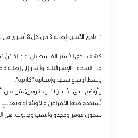
…………..
٦. نادي الأسير: إصابة 3 من كل 8 أسرى في سجون الاحتلال بمرض الجرب
وسط أوضاع صحية وإنسانية “كارثية”.
وأوضح نادي الأسير (غير حكومي)، في بيان، أ
تُستخدم فيها الأمراض والأوبئة أداةَ تعذيب
سجون عوفر ومجدو والنقب وجانوت، هي الأكث
……………………