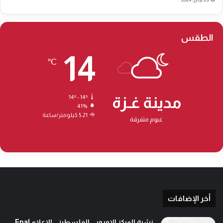
الطقس
14
℃
مدينة غـزة
14º - 14º
41%
5.21 كيلومتر/ساعة
غيوم متفرقة
أخر الإضافات
نشرة المركز الاوروبي الفلسطيني الاعلام Epal