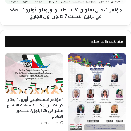
ة
ي
ف
ب
مؤتمر شعبي بعنوان "فلسطينيو أوروبا والأونروا" ينعقد
ي
ع
في برلين السبت 7 كانون أول الجاري
ا
ن
ل
و
س
ا
و
ن
مقالات ذات صلة
ي
"
د
ف
و
ل
ج
س
م
ط
ع
ي
ي
ن
ة
ي
ا
و
“مؤتمر فلسطينيي أوروبا” يختار
ل
أ
كوبنهاجن مكانا لانعقاده التاسع
م
و
عشر في 25 ايلول/ سبتمبر
س
ر
القادم
ت
و
25 يوليو، 2021
ق
ب