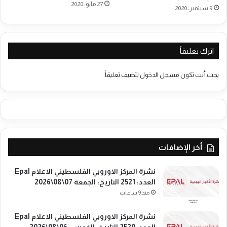
27 مايو، 2020
9 سبتمبر، 2020
ط
ن
ي
ا
ن
ل
ي
س
اترك تعليقاً
ة
ب
ت
7
يجب أنت تكون
مسجل الدخول
لتضيف تعليقاً.
ك
ا
ن
و
ن
أ
أخر الإضافات
و
ل
ا
نشرة المركز الاوروبي الفلسطيني الاعلام Epal
ل
العدد: 2521 التاريخ: الجمعة 07\08\2026
ج
منذ 9 ساعات
ا
ر
نشرة المركز الاوروبي الفلسطيني الاعلام Epal
ي
العدد: 2520 التاريخ: الخميس 06\08\2026