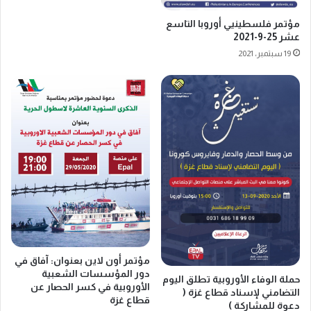
ب
ا
ل
و
مؤتمر فلسطينيي أوروبا التاسع
ا
ا
عشر 25-9-2021
ل
ل
19 سبتمبر، 2021
ع
أ
ر
و
ب
ن
ي
ر
ت
و
ق
ا
ي
"
م
ي
ا
ن
ن
ع
أ
ق
م
د
س
ف
ي
ي
مؤتمر أون لاين بعنوان: آفاق في
ة
ب
دور المؤسسات الشعبية
حملة الوفاء الأوروبية تطلق اليوم
ف
ر
الأوروبية في كسر الحصار عن
التضامني لإسناد قطاع غزة (
ل
ل
قطاع غزة
دعوة للمشاركة )
س
ي