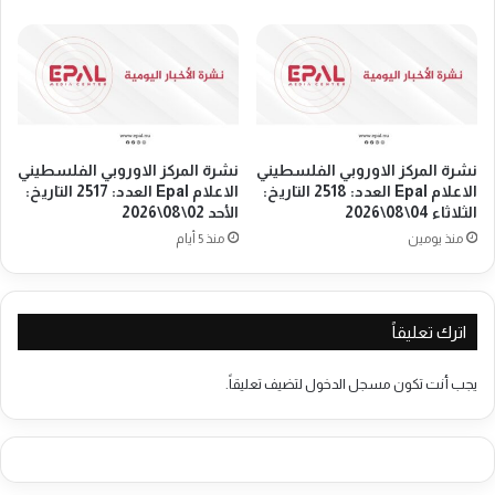
ل
و
غ
أ
و
و
ث
ر
"
و
ا
ب
ل
ا
أ
نشرة المركز الاوروبي الفلسطيني
نشرة المركز الاوروبي الفلسطيني
و
الاعلام Epal العدد: 2518 التاريخ:
الاعلام Epal العدد: 2517 التاريخ:
و
ا
الثلاثاء 04\08\2026
الأحد 02\08\2026
ن
ل
ر
منذ يومين
منذ 5 أيام
أ
و
و
ا
ن
"
ر
اترك تعليقاً
و
ا
ا
يجب أنت تكون
مسجل الدخول
لتضيف تعليقاً.
ل
م
ا
ض
ي