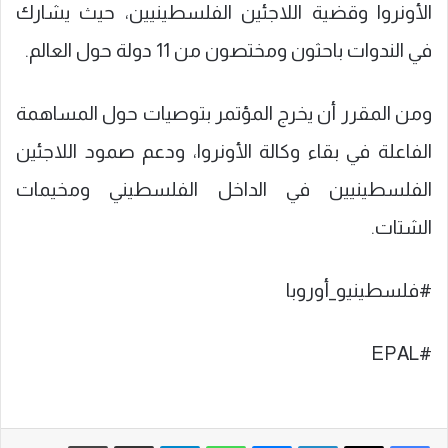
الأونروا وقضية اللاجئين الفلسطينيين، حيث يشارك
في الندوات باحثون ومختصون من 11 دولة حول العالم.
ومن المقرر أن يخرج المؤتمر بتوصيات حول المساهمة
الفاعلة في بقاء وكالة الأونروا، ودعم صمود اللاجئين
الفلسطينيين في الداخل الفلسطيني ومخيمات
الشتات.
#فلسطينيو_أوروبا
#EPAL
فيسبوك
‫X
لينكدإن
ماسنجر
واتساب
تيلقرام
مشاركة عبر البريد
طباعة