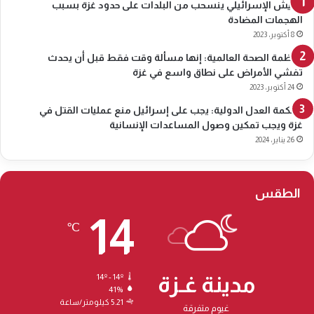
الجيش الإسرائيلي ينسحب من البلدات على حدود غزة بسبب
ع
الهجمات المضادة
ا
8 أكتوبر، 2023
ص
م
منظمة الصحة العالمية: إنها مسألة وقت فقط قبل أن يحدث
ة
تفشي الأمراض على نطاق واسع في غزة
ا
24 أكتوبر، 2023
ل
محكمة العدل الدولية: يجب على إسرائيل منع عمليات القتل في
أ
غزة ويجب تمكين وصول المساعدات الإنسانية
ل
26 يناير، 2024
م
ا
ن
ي
الطقس
ة
14
ب
℃
ر
ل
ي
ن
مدينة غـزة
14º - 14º
41%
5.21 كيلومتر/ساعة
غيوم متفرقة