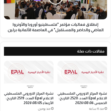
ا
ق
ل
ف
س
ع
ب
ا
ع
ل
إنطلاق فعاليات مؤتمر "فلسطينيو أوروبا والأونروا
ي
ي
الماضي والحاضر والمستقبل" في العاصمة الألمانية برلين
ن
ا
ع
ت
ل
م
ى
ؤ
مقالات ذات صلة
ت
ت
أ
م
س
ر
ي
"
س
ف
و
ل
ك
س
ا
ط
نشرة المركز الاوروبي الفلسطيني
نشرة المركز الاوروبي الفلسطيني
ل
ي
الاعلام Epal العدد: 2520 التاريخ:
الاعلام Epal العدد: 2519 التاريخ:
ة
ن
الخميس 06\08\2026
الأربعاء 05\08\2026
ا
ي
منذ 15 ساعة
منذ يومين