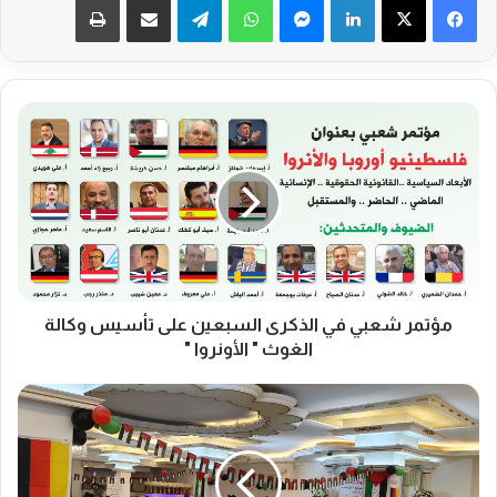
م
ؤ
ت
م
ر
ش
ع
ب
ي
ف
مؤتمر شعبي في الذكرى السبعين على تأسيس وكالة
ي
الغوث " الأونروا "
ا
ل
إ
ذ
ن
ك
ط
ر
ل
ى
ا