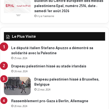
n
Bulletin du Centre européen des médias
i
palestiniens Epal, numéro 2516, date :
f
samedi 1er août 2026
e
il y a 1 semaine
s
t
e
r
Le Plus Visité
p
o
Le député italien Stefano Apuzzo a démontré sa
u
solidarité avec la Palestine
r
25 mai، 2024
l
Drapeau palestinien hissé au stade irlandais
a
P
26 mai، 2024
a
Drapeau palestinien hissé à Bruxelles,
l
Belgique
e
22 mai، 2024
s
t
Rassemblement pro-Gaza à Berlin, Allemagne
i
20 mai، 2024
n