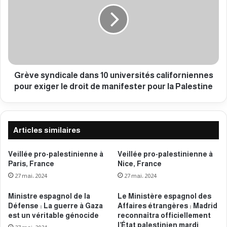
è
s
v
t
e
i
s
n
y
i
n
e
d
n
i
Grève syndicale dans 10 universités californiennes
n
c
pour exiger le droit de manifester pour la Palestine
e
a
à
l
B
e
e
d
Articles similaires
r
a
l
n
Veillée pro-palestinienne à
Veillée pro-palestinienne à
i
s
Paris, France
Nice, France
n
1
27 mai، 2024
27 mai، 2024
,
0
A
u
Ministre espagnol de la
Le Ministère espagnol des
l
n
Défense : La guerre à Gaza
Affaires étrangères : Madrid
l
i
est un véritable génocide
reconnaîtra officiellement
e
v
l’État palestinien mardi