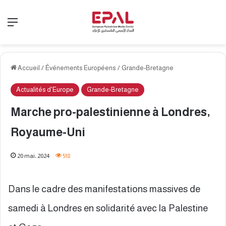
Menu
Accueil
/
Événements Européens
/
Grande-Bretagne
Actualités d'Europe
Grande-Bretagne
Marche pro-palestinienne à Londres,
Royaume-Uni
20 mai، 2024
518
Dans le cadre des manifestations massives de
samedi à Londres en solidarité avec la Palestine