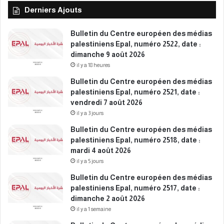
p
Derniers Ajouts
o
u
Bulletin du Centre européen des médias
r
palestiniens Epal, numéro 2522, date :
e
dimanche 9 août 2026
x
il y a 18 heures
i
g
Bulletin du Centre européen des médias
e
palestiniens Epal, numéro 2521, date :
r
vendredi 7 août 2026
l
il y a 3 jours
e
Bulletin du Centre européen des médias
d
palestiniens Epal, numéro 2518, date :
r
mardi 4 août 2026
o
i
il y a 5 jours
t
Bulletin du Centre européen des médias
d
palestiniens Epal, numéro 2517, date :
e
dimanche 2 août 2026
m
il y a 1 semaine
a