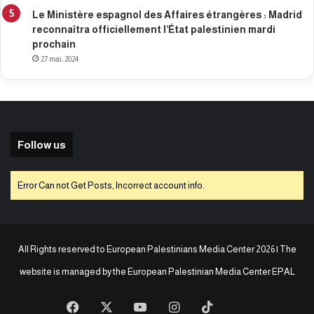
e
Le Ministère espagnol des Affaires étrangères : Madrid
reconnaîtra officiellement l’État palestinien mardi
prochain
27 mai، 2024
Follow us
Error Can not Get Posts, Incorrect account info.
All Rights reserved to European Palestinians Media Center 2026 | The
website is managed by the
European Palestinian Media Center EPAL
Facebook
X
YouTube
Instagram
TikTok
baaz