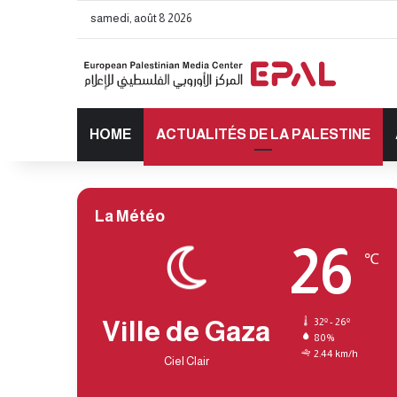
samedi, août 8 2026
HOME
ACTUALITÉS DE LA PALESTINE
La Météo
26
℃
Ville de Gaza
32º - 26º
80%
2.44 km/h
Ciel Clair