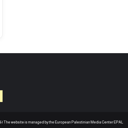
d
s
a
a
i
c
s
r
e
à
R
a
f
a
h
6 | The website is managed by the
European Palestinian Media Center EPAL