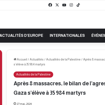
Facebook
X
YouTube
Instagram
TikTok
baaz
ACTUALITÉS D’EUROPE
INTERNATIONALES
ÉVÉNE
Accueil
/
Actualités
/
Actualités de la Palestine
/
Après 8 massacre
s’élève à 35 984 martyrs
Actualités de la Palestine
Après 8 massacres, le bilan de l’agr
Gaza s’élève à 35 984 martyrs
27 mai، 2024