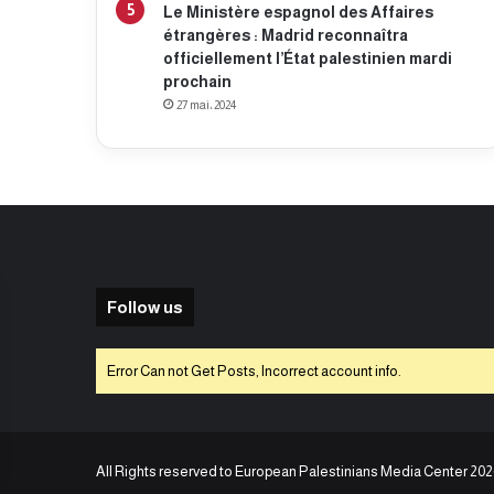
Le Ministère espagnol des Affaires
étrangères : Madrid reconnaîtra
officiellement l’État palestinien mardi
prochain
27 mai، 2024
Follow us
Error Can not Get Posts, Incorrect account info.
All Rights reserved to European Palestinians Media Center 202