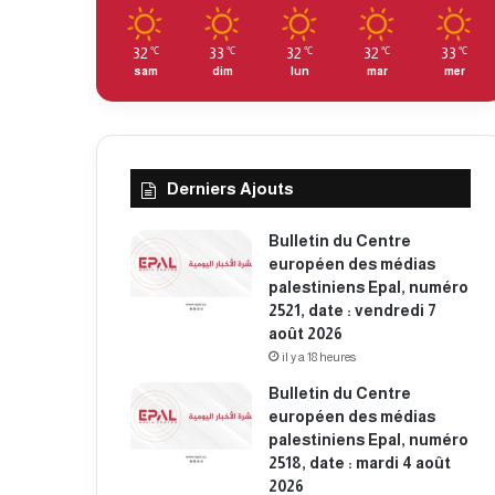
32
33
32
32
33
℃
℃
℃
℃
℃
sam
dim
lun
mar
mer
Derniers Ajouts
Bulletin du Centre
européen des médias
palestiniens Epal, numéro
2521, date : vendredi 7
août 2026
il y a 18 heures
Bulletin du Centre
européen des médias
palestiniens Epal, numéro
2518, date : mardi 4 août
2026