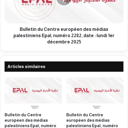
r
t
o
i
p
n
é
d
e
u
Bulletin du Centre européen des médias
n
C
palestiniens Epal, numéro 2282, date : lundi 1er
d
e
décembre 2025
e
n
s
t
m
r
é
e
Articles similaires
d
e
i
u
a
r
s
o
p
p
a
é
l
e
e
n
Bulletin du Centre
Bulletin du Centre
s
d
européen des médias
européen des médias
t
e
palestiniens Epal, numéro
palestiniens Epal, numéro