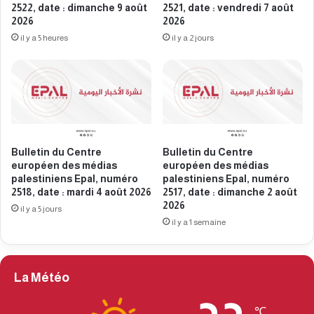
i
s
2522, date : dimanche 9 août
2521, date : vendredi 7 août
n
2026
2026
m
i
é
il y a 5 heures
il y a 2 jours
e
d
n
i
s
a
E
s
p
p
a
a
l
l
Bulletin du Centre
Bulletin du Centre
,
e
européen des médias
européen des médias
n
s
palestiniens Epal, numéro
palestiniens Epal, numéro
u
t
2518, date : mardi 4 août 2026
2517, date : dimanche 2 août
m
i
2026
il y a 5 jours
é
n
il y a 1 semaine
r
i
o
e
2
n
2
s
La Météo
8
E
0
p
℃