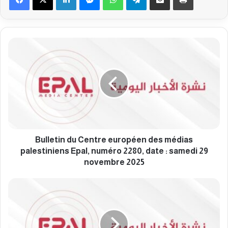
B
u
l
l
e
t
i
n
d
u
Bulletin du Centre européen des médias
C
palestiniens Epal, numéro 2280, date : samedi 29
e
novembre 2025
n
t
B
r
u
e
l
e
l
u
e