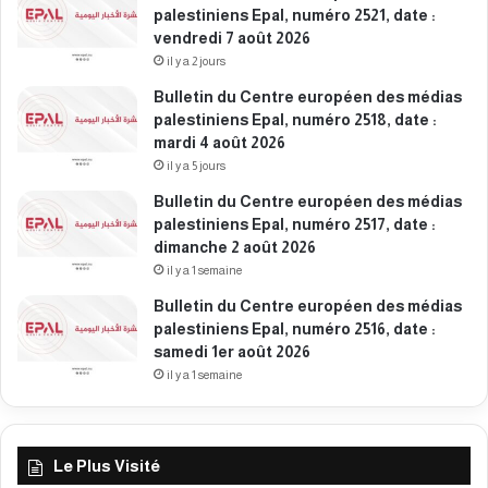
palestiniens Epal, numéro 2521, date :
2
d
vendredi 7 août 2026
0
i
2
il y a 2 jours
1
5
e
Bulletin du Centre européen des médias
r
palestiniens Epal, numéro 2518, date :
d
mardi 4 août 2026
é
il y a 5 jours
c
Bulletin du Centre européen des médias
e
palestiniens Epal, numéro 2517, date :
m
dimanche 2 août 2026
b
r
il y a 1 semaine
e
Bulletin du Centre européen des médias
2
palestiniens Epal, numéro 2516, date :
0
samedi 1er août 2026
2
il y a 1 semaine
5
Le Plus Visité