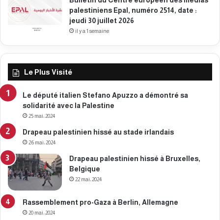
0
palestiniens Epal, numéro 2514, date :
2
jeudi 30 juillet 2026
5
il y a 1 semaine
Le Plus Visité
Le député italien Stefano Apuzzo a démontré sa
solidarité avec la Palestine
25 mai، 2024
Drapeau palestinien hissé au stade irlandais
26 mai، 2024
Drapeau palestinien hissé à Bruxelles,
Belgique
22 mai، 2024
Rassemblement pro-Gaza à Berlin, Allemagne
20 mai، 2024