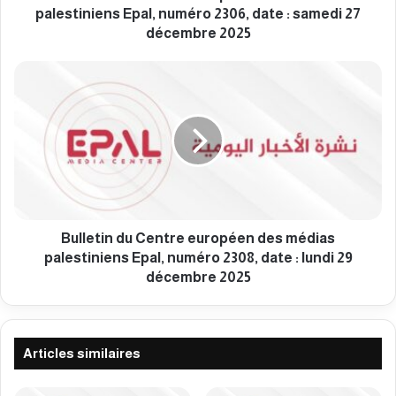
C
palestiniens Epal, numéro 2306, date : samedi 27
e
décembre 2025
n
t
B
r
u
e
l
e
l
u
e
r
t
o
i
p
n
é
d
e
u
Bulletin du Centre européen des médias
n
C
palestiniens Epal, numéro 2308, date : lundi 29
d
e
décembre 2025
e
n
s
t
m
r
é
e
Articles similaires
d
e
i
u