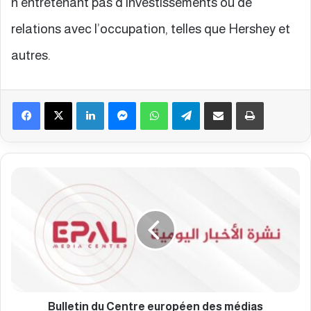
n’entretenant pas d’investissements ou de
relations avec l’occupation, telles que Hershey et
autres.
Facebook
X
Linkedin
Messenger
WhatsApp
Telegram
Partager par email
Imprimer
B
u
l
l
e
t
i
n
d
u
Bulletin du Centre européen des médias