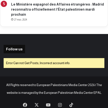
Le Ministère espagnol des Affaires étrangères : Madrid
reconnaîtra officiellement l’État palestinien mardi
prochain
27 mai، 2024
Follow us
Error Can not Get Posts, Incorrect account info.
All Rights reserved to European Palestinians Media Center 2026 | The
website is managed by the
European Palestinian Media Center EPAL
Facebook
X
YouTube
Instagram
TikTok
baaz