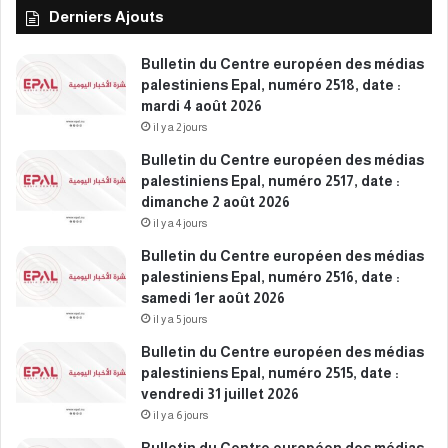
d
Derniers Ajouts
d
é
a
c
t
Bulletin du Centre européen des médias
e
e
palestiniens Epal, numéro 2518, date :
m
:
mardi 4 août 2026
b
l
il y a 2 jours
r
u
Bulletin du Centre européen des médias
e
n
palestiniens Epal, numéro 2517, date :
2
d
dimanche 2 août 2026
0
i
2
il y a 4 jours
2
5
9
Bulletin du Centre européen des médias
d
palestiniens Epal, numéro 2516, date :
é
samedi 1er août 2026
c
il y a 5 jours
e
Bulletin du Centre européen des médias
m
palestiniens Epal, numéro 2515, date :
b
vendredi 31 juillet 2026
r
e
il y a 6 jours
2
Bulletin du Centre européen des médias