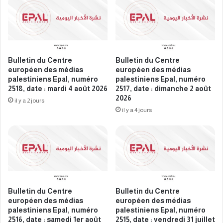
a
r
s
o
p
p
a
é
l
e
e
n
Bulletin du Centre
Bulletin du Centre
s
d
européen des médias
européen des médias
t
e
palestiniens Epal, numéro
palestiniens Epal, numéro
i
s
2518, date : mardi 4 août 2026
2517, date : dimanche 2 août
n
2026
m
il y a 2 jours
i
é
il y a 4 jours
e
d
n
i
s
a
E
s
p
p
a
a
l
l
Bulletin du Centre
Bulletin du Centre
,
e
européen des médias
européen des médias
n
s
palestiniens Epal, numéro
palestiniens Epal, numéro
u
t
2516, date : samedi 1er août
2515, date : vendredi 31 juillet
m