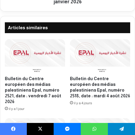
e
janvier 2026
e
n
s
t
m
r
é
e
Articles similaires
d
e
i
u
a
r
s
o
p
p
a
é
l
e
e
n
Bulletin du Centre
Bulletin du Centre
s
d
européen des médias
européen des médias
t
e
palestiniens Epal, numéro
palestiniens Epal, numéro
i
s
2521, date : vendredi 7 août
2518, date : mardi 4 août 2026
n
2026
m
il y a 4 jours
i
é
il y a 1 jour
e
d
n
i
s
a
E
s
Facebook
X
Messenger
WhatsApp
Telegram