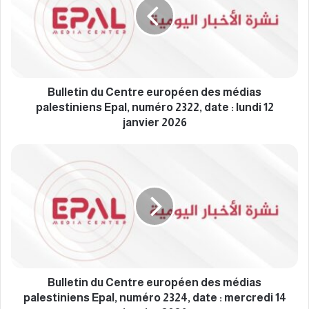
l
e
t
i
n
d
u
Bulletin du Centre européen des médias
C
palestiniens Epal, numéro 2322, date : lundi 12
e
janvier 2026
n
t
B
r
u
e
l
e
l
u
e
r
t
o
i
p
n
é
d
e
u
Bulletin du Centre européen des médias
n
C
palestiniens Epal, numéro 2324, date : mercredi 14
d