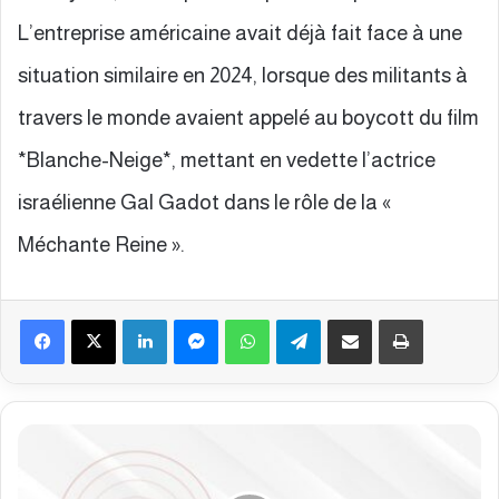
L’entreprise américaine avait déjà fait face à une
situation similaire en 2024, lorsque des militants à
travers le monde avaient appelé au boycott du film
*Blanche-Neige*, mettant en vedette l’actrice
israélienne Gal Gadot dans le rôle de la «
Méchante Reine ».
Facebook
X
Linkedin
Messenger
WhatsApp
Telegram
Partager par email
Imprimer
B
u
l