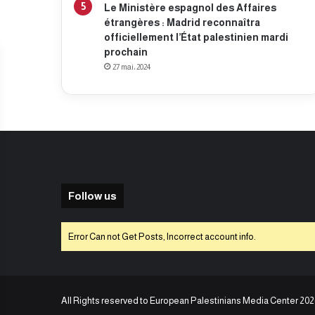
Le Ministère espagnol des Affaires
étrangères : Madrid reconnaîtra
officiellement l’État palestinien mardi
prochain
27 mai، 2024
Follow us
Error Can not Get Posts, Incorrect account info.
All Rights reserved to European Palestinians Media Center 202