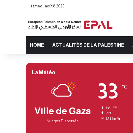
samedi, août 8 2026
HOME
ACTUALITÉS DE LA PALESTINE
La Météo
33
℃
Ville de Gaza
33º - 27º
59%
5.79 km/h
Nuages Dispersés