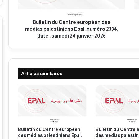
i
i
n
n
d
d
u
Bulletin du Centre européen des
u
C
C
médias palestiniens Epal, numéro 2334,
e
e
date : samedi 24 janvier 2026
n
n
t
t
r
r
e
e
e
e
Articles similaires
u
u
r
r
o
o
p
p
é
é
e
e
n
n
d
d
e
e
Bulletin du Centre européen
Bulletin du Centre
s
s
des médias palestiniens Epal,
des médias palestin