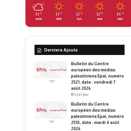
33
33
32
32
34
℃
℃
℃
℃
℃
sam
dim
lun
mar
mer
Derniers Ajouts
Bulletin du Centre
européen des médias
palestiniens Epal, numéro
2521, date : vendredi 7
août 2026
il y a 1 jour
Bulletin du Centre
européen des médias
palestiniens Epal, numéro
2518, date : mardi 4 août
2026