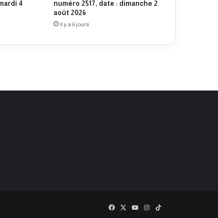
mardi 4
numéro 2517, date : dimanche 2
août 2026
il y a 6 jours
Facebook
X
YouTube
Instagram
TikTok
baaz