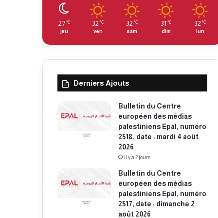
27
32
32
31
32
℃
℃
℃
℃
℃
jeu
ven
sam
dim
lun
Derniers Ajouts
Bulletin du Centre
européen des médias
palestiniens Epal, numéro
2518, date : mardi 4 août
2026
il y a 2 jours
Bulletin du Centre
européen des médias
palestiniens Epal, numéro
2517, date : dimanche 2
août 2026