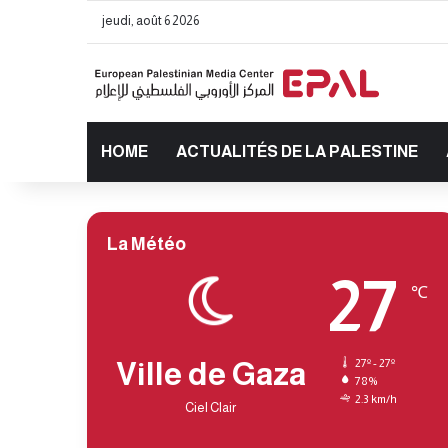
jeudi, août 6 2026
HOME
ACTUALITÉS DE LA PALESTINE
La Météo
27
℃
Ville de Gaza
27º - 27º
78%
2.3 km/h
Ciel Clair