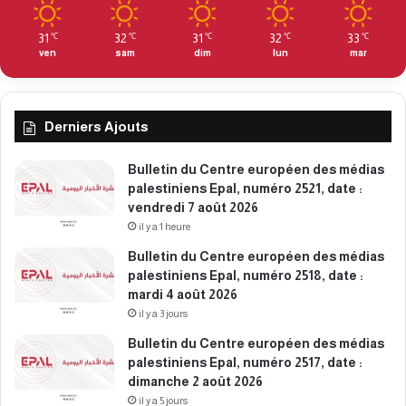
m
o
e
2
31
32
31
32
33
℃
℃
℃
℃
℃
d
3
ven
sam
dim
lun
mar
i
6
2
5
1
,
f
Derniers Ajouts
d
é
a
v
t
Bulletin du Centre européen des médias
r
e
palestiniens Epal, numéro 2521, date :
i
:
vendredi 7 août 2026
e
l
il y a 1 heure
r
u
Bulletin du Centre européen des médias
2
n
palestiniens Epal, numéro 2518, date :
0
d
mardi 4 août 2026
2
i
6
il y a 3 jours
2
3
Bulletin du Centre européen des médias
f
palestiniens Epal, numéro 2517, date :
é
dimanche 2 août 2026
v
il y a 5 jours