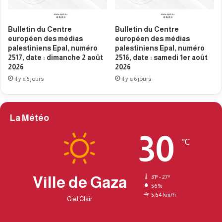
a
a
l
l
Bulletin du Centre
Bulletin du Centre
,
e
européen des médias
européen des médias
n
s
palestiniens Epal, numéro
palestiniens Epal, numéro
u
t
2517, date : dimanche 2 août
2516, date : samedi 1er août
m
i
2026
2026
é
n
il y a 5 jours
il y a 6 jours
r
i
o
e
2
n
3
s
La Météo
6
E
3
30
p
℃
,
a
d
l
a
,
t
n
Ville de Gaza
31º - 27º
e
56%
u
5.64 km/h
:
m
Ciel Clair
s
é
a
r