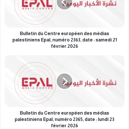
e
t
i
n
d
u
Bulletin du Centre européen des médias
C
palestiniens Epal, numéro 2363, date : samedi 21
e
février 2026
n
t
B
r
u
e
l
e
l
u
e
r
t
o
i
p
n
é
d
e
u
Bulletin du Centre européen des médias
n
C
palestiniens Epal, numéro 2365, date : lundi 23
d
e
février 2026