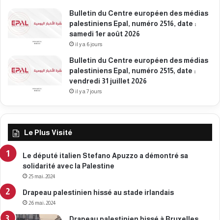
r
Bulletin du Centre européen des médias
i
palestiniens Epal, numéro 2516, date :
e
samedi 1er août 2026
r
2
il y a 6 jours
0
Bulletin du Centre européen des médias
2
palestiniens Epal, numéro 2515, date :
6
vendredi 31 juillet 2026
il y a 7 jours
Le Plus Visité
Le député italien Stefano Apuzzo a démontré sa
solidarité avec la Palestine
25 mai، 2024
Drapeau palestinien hissé au stade irlandais
26 mai، 2024
Drapeau palestinien hissé à Bruxelles,