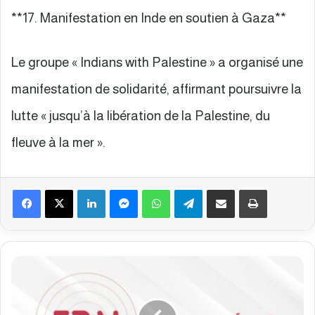
**17. Manifestation en Inde en soutien à Gaza**
Le groupe « Indians with Palestine » a organisé une
manifestation de solidarité, affirmant poursuivre la
lutte « jusqu’à la libération de la Palestine, du
fleuve à la mer ».
Facebook
X
Linkedin
Messenger
WhatsApp
Telegram
Partager par email
Imprimer
B
u
l
l