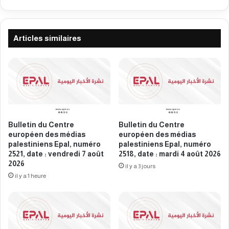
e
n
s
t
m
r
é
e
Articles similaires
d
e
i
u
a
r
s
o
p
p
a
é
l
e
e
n
Bulletin du Centre
Bulletin du Centre
s
d
européen des médias
européen des médias
t
e
palestiniens Epal, numéro
palestiniens Epal, numéro
i
s
2521, date : vendredi 7 août
2518, date : mardi 4 août 2026
n
2026
m
il y a 3 jours
i
é
il y a 1 heure
e
d
n
i
s
a
E
s
p
p