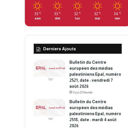
33
33
32
32
34
℃
℃
℃
℃
℃
sam
dim
lun
mar
mer
Derniers Ajouts
Bulletin du Centre
européen des médias
palestiniens Epal, numéro
2521, date : vendredi 7
août 2026
il y a 23 heures
Bulletin du Centre
européen des médias
palestiniens Epal, numéro
2518, date : mardi 4 août
2026