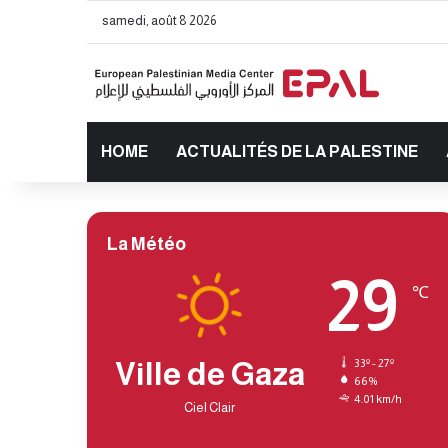
samedi, août 8 2026
HOME
ACTUALITÉS DE LA PALESTINE
La Météo
29
℃
Ville de Gaza
33º - 27º
66%
4.01 km/h
Ciel Clair