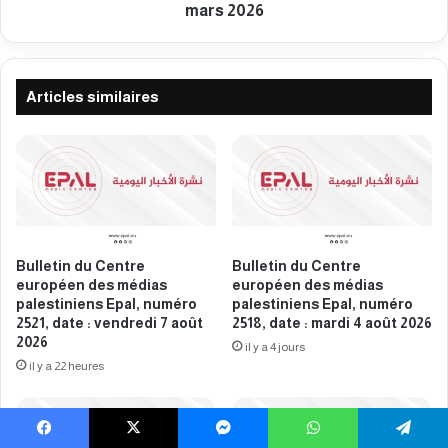
d
e
mars 2026
e
n
s
t
m
r
é
e
Articles similaires
d
e
i
u
a
r
s
o
p
p
a
é
l
e
e
n
Bulletin du Centre
Bulletin du Centre
s
d
européen des médias
européen des médias
t
e
palestiniens Epal, numéro
palestiniens Epal, numéro
i
s
2521, date : vendredi 7 août
2518, date : mardi 4 août 2026
n
2026
m
il y a 4 jours
i
é
il y a 22 heures
e
d
n
i
s
a
E
Facebook
X
Messenger
WhatsApp
Telegram