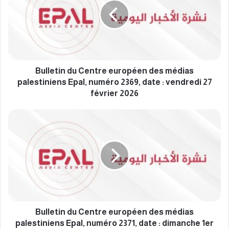
l
e
t
i
n
d
u
Bulletin du Centre européen des médias
C
palestiniens Epal, numéro 2369, date : vendredi 27
e
février 2026
n
t
B
r
u
e
l
e
l
u
e
r
t
o
i
p
n
é
d
e
u
Bulletin du Centre européen des médias
n
C
palestiniens Epal, numéro 2371, date : dimanche 1er