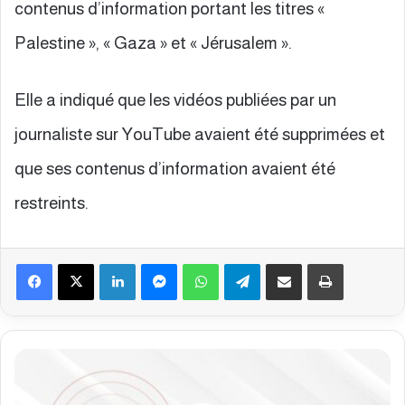
contenus d’information portant les titres «
Palestine », « Gaza » et « Jérusalem ».
Elle a indiqué que les vidéos publiées par un
journaliste sur YouTube avaient été supprimées et
que ses contenus d’information avaient été
restreints.
Facebook
X
Linkedin
Messenger
WhatsApp
Telegram
Partager par email
Imprimer
B
u
l