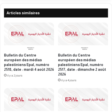
s
t
m
r
é
e
Articles similaires
d
e
i
u
a
r
s
o
p
p
a
é
l
e
e
n
Bulletin du Centre
Bulletin du Centre
s
d
européen des médias
européen des médias
t
e
palestiniens Epal, numéro
palestiniens Epal, numéro
i
s
2518, date : mardi 4 août 2026
2517, date : dimanche 2 août
n
2026
m
il y a 2 jours
i
é
il y a 4 jours
e
d
n
i
s
a
E
s
p
p
a
a