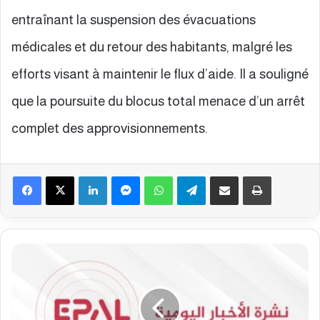
entraînant la suspension des évacuations
médicales et du retour des habitants, malgré les
efforts visant à maintenir le flux d’aide. Il a souligné
que la poursuite du blocus total menace d’un arrêt
complet des approvisionnements.
Facebook
X
Linkedin
Messenger
WhatsApp
Telegram
Partager par email
Imprimer
B
u
l
l
e