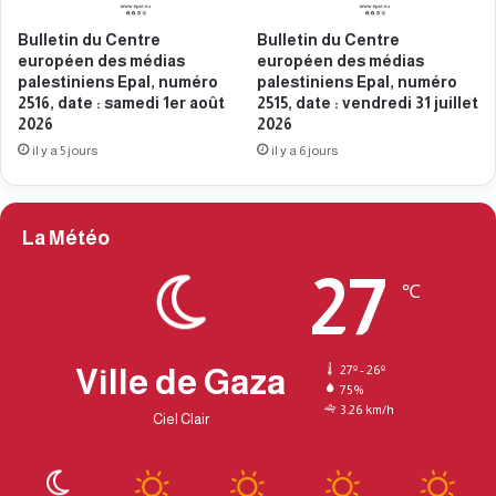
l
l
Bulletin du Centre
Bulletin du Centre
,
e
européen des médias
européen des médias
n
s
palestiniens Epal, numéro
palestiniens Epal, numéro
u
t
2516, date : samedi 1er août
2515, date : vendredi 31 juillet
m
i
2026
2026
é
n
il y a 5 jours
il y a 6 jours
r
i
o
e
2
n
3
s
La Météo
7
E
3
27
p
℃
,
a
d
l
a
,
t
n
Ville de Gaza
27º - 26º
e
75%
u
3.26 km/h
:
m
Ciel Clair
m
é
a
r
r
o