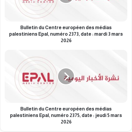
t
i
n
d
u
Bulletin du Centre européen des médias
C
palestiniens Epal, numéro 2373, date : mardi 3 mars
e
2026
n
t
B
r
u
e
l
e
l
u
e
r
t
o
i
p
n
é
d
e
u
Bulletin du Centre européen des médias
n
C
palestiniens Epal, numéro 2375, date : jeudi 5 mars
d
e
2026
e
n