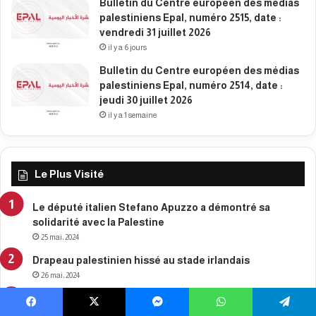
Bulletin du Centre européen des médias
0
palestiniens Epal, numéro 2515, date :
2
vendredi 31 juillet 2026
6
il y a 6 jours
Bulletin du Centre européen des médias
palestiniens Epal, numéro 2514, date :
jeudi 30 juillet 2026
il y a 1 semaine
Le Plus Visité
Le député italien Stefano Apuzzo a démontré sa
solidarité avec la Palestine
25 mai، 2024
Drapeau palestinien hissé au stade irlandais
26 mai، 2024
Drapeau palestinien hissé à Bruxelles,
Belgique
Facebook
X
Messenger
WhatsApp
Telegram