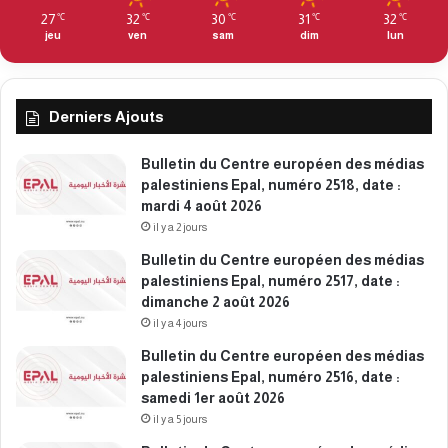
d
2
27
32
30
31
32
℃
℃
℃
℃
℃
i
3
jeu
ven
sam
dim
lun
3
7
m
5
a
,
r
Derniers Ajouts
d
s
a
2
t
Bulletin du Centre européen des médias
0
e
palestiniens Epal, numéro 2518, date :
2
:
mardi 4 août 2026
6
j
il y a 2 jours
e
Bulletin du Centre européen des médias
u
palestiniens Epal, numéro 2517, date :
d
dimanche 2 août 2026
i
il y a 4 jours
5
m
Bulletin du Centre européen des médias
a
palestiniens Epal, numéro 2516, date :
r
samedi 1er août 2026
s
il y a 5 jours
2